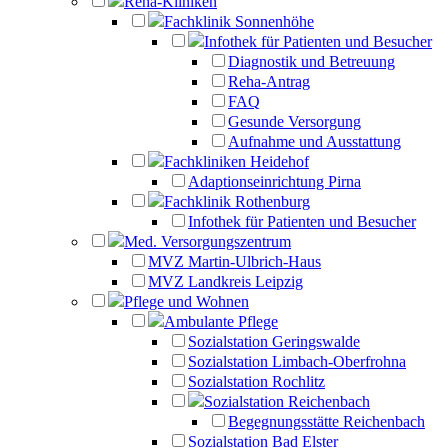
Reha-Kliniken
Fachklinik Sonnenhöhe
Infothek für Patienten und Besucher
Diagnostik und Betreuung
Reha-Antrag
FAQ
Gesunde Versorgung
Aufnahme und Ausstattung
Fachkliniken Heidehof
Adaptionseinrichtung Pirna
Fachklinik Rothenburg
Infothek für Patienten und Besucher
Med. Versorgungszentrum
MVZ Martin-Ulbrich-Haus
MVZ Landkreis Leipzig
Pflege und Wohnen
Ambulante Pflege
Sozialstation Geringswalde
Sozialstation Limbach-Oberfrohna
Sozialstation Rochlitz
Sozialstation Reichenbach
Begegnungsstätte Reichenbach
Sozialstation Bad Elster