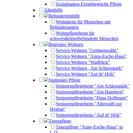
Sozialstation Erzgebirgische Pflege
Altenhilfe
Behindertenhilfe
Wohnheim für Menschen mit
Behinderungen
Wohnpflegeheim für
schwerstkörperbehinderte Menschen
Betreutes Wohnen
Service-Wohnen "Geringswalde"
Service-Wohnen "Anna-Esche-Haus"
Service-Wohnen "Wadblick"
Service-Wohnen „Am Schlosspark“
Service-Wohnen "Auf dr' Höh"
Stationäre Pflege
Seniorenpflegeheim "Am Schlosspark"
Seniorenpflegeheim "Am Hainberg"
Seniorenpflegeheim "Haus Hoffnung"
Seniorenpflegeheim "Altersstift zur
Heimat"
Seniorenpflegeheim "Auf dr' Höh"
Tagespflege
Tagespflege "Anne-Esche-Haus" in
L.O.