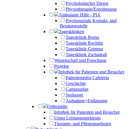
Psychologischer Dienst
Physiotherapie/Ergotherapie
Ambulante Hilfe - PIA
Psychosoziale Kontakt- und
Beratungsstelle
Tageskliniken
Tagesklinik Borna
Tagesklinik Rochlitz
Tagesklinik Grimma
Tagesklinik Zschadraß
Wissenschaft und Forschung
Projekte
Infothek für Patienten und Besucher
Patienteninfos Cafeteria
Geschichte
Campusplan
Seelsorge
Aufnahme+Entlassung
Orthopädie
Infothek für Patienten und Besucher
Unser Leistungsspektrum
Therapie- und Pflegeangeboten