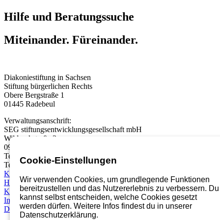
Hilfe und Beratungssuche
Miteinander. Füreinander.
Diakoniestiftung in Sachsen
Stiftung bürgerlichen Rechts
Obere Bergstraße 1
01445 Radebeul
Verwaltungsanschrift:
SEG stiftungsentwicklungsgesellschaft mbH
Wildparkstraße 3
09247 Chemnitz
Telefon:
03722 46937 0
Cookie-Einstellungen
Telefax: 03722 49937 99
Karriereportal
Wir verwenden Cookies, um grundlegende Funktionen
Hinweisgebersystem
bereitzustellen und das Nutzererlebnis zu verbessern. Du
Kontakt
kannst selbst entscheiden, welche Cookies gesetzt
Impressum
werden dürfen. Weitere Infos findest du in unserer
Datenschutz
Datenschutzerklärung.