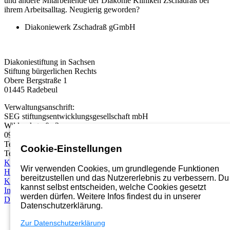
und andere Mitarbeitende der Diakonie Kliniken Zschadraß bei
ihrem Arbeitsalltag. Neugierig geworden?
Diakoniewerk Zschadraß gGmbH
Diakoniestiftung in Sachsen
Stiftung bürgerlichen Rechts
Obere Bergstraße 1
01445 Radebeul
Verwaltungsanschrift:
SEG stiftungsentwicklungsgesellschaft mbH
Wildparkstraße 3
09247 Chemnitz
Telefon:
03722 46937 0
Cookie-Einstellungen
Telefax: 03722 49937 99
Karriereportal
Wir verwenden Cookies, um grundlegende Funktionen
Hinweisgebersystem
bereitzustellen und das Nutzererlebnis zu verbessern. Du
Kontakt
kannst selbst entscheiden, welche Cookies gesetzt
Impressum
werden dürfen. Weitere Infos findest du in unserer
Datenschutz
Datenschutzerklärung.
Zur Datenschutzerklärung