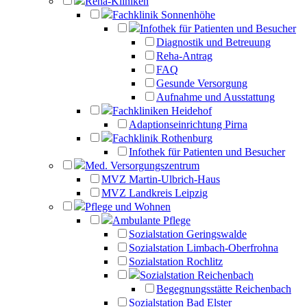
Reha-Kliniken
Fachklinik Sonnenhöhe
Infothek für Patienten und Besucher
Diagnostik und Betreuung
Reha-Antrag
FAQ
Gesunde Versorgung
Aufnahme und Ausstattung
Fachkliniken Heidehof
Adaptionseinrichtung Pirna
Fachklinik Rothenburg
Infothek für Patienten und Besucher
Med. Versorgungszentrum
MVZ Martin-Ulbrich-Haus
MVZ Landkreis Leipzig
Pflege und Wohnen
Ambulante Pflege
Sozialstation Geringswalde
Sozialstation Limbach-Oberfrohna
Sozialstation Rochlitz
Sozialstation Reichenbach
Begegnungsstätte Reichenbach
Sozialstation Bad Elster