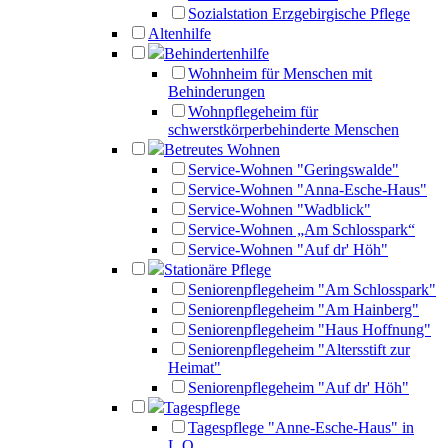
Sozialstation Erzgebirgische Pflege
Altenhilfe
Behindertenhilfe
Wohnheim für Menschen mit
Behinderungen
Wohnpflegeheim für
schwerstkörperbehinderte Menschen
Betreutes Wohnen
Service-Wohnen "Geringswalde"
Service-Wohnen "Anna-Esche-Haus"
Service-Wohnen "Wadblick"
Service-Wohnen „Am Schlosspark“
Service-Wohnen "Auf dr' Höh"
Stationäre Pflege
Seniorenpflegeheim "Am Schlosspark"
Seniorenpflegeheim "Am Hainberg"
Seniorenpflegeheim "Haus Hoffnung"
Seniorenpflegeheim "Altersstift zur
Heimat"
Seniorenpflegeheim "Auf dr' Höh"
Tagespflege
Tagespflege "Anne-Esche-Haus" in
L.O.