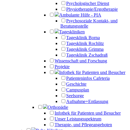
Psychologischer Dienst
Physiotherapie/Ergotherapie
Ambulante Hilfe - PIA
Psychosoziale Kontakt- und
Beratungsstelle
Tageskliniken
Tagesklinik Borna
Tagesklinik Rochlitz
Tagesklinik Grimma
Tagesklinik Zschadraß
Wissenschaft und Forschung
Projekte
Infothek für Patienten und Besucher
Patienteninfos Cafeteria
Geschichte
Campusplan
Seelsorge
Aufnahme+Entlassung
Orthopädie
Infothek für Patienten und Besucher
Unser Leistungsspektrum
Therapie- und Pflegeangeboten