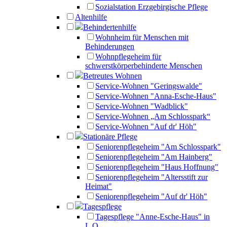
Sozialstation Erzgebirgische Pflege
Altenhilfe
Behindertenhilfe
Wohnheim für Menschen mit
Behinderungen
Wohnpflegeheim für
schwerstkörperbehinderte Menschen
Betreutes Wohnen
Service-Wohnen "Geringswalde"
Service-Wohnen "Anna-Esche-Haus"
Service-Wohnen "Wadblick"
Service-Wohnen „Am Schlosspark“
Service-Wohnen "Auf dr' Höh"
Stationäre Pflege
Seniorenpflegeheim "Am Schlosspark"
Seniorenpflegeheim "Am Hainberg"
Seniorenpflegeheim "Haus Hoffnung"
Seniorenpflegeheim "Altersstift zur
Heimat"
Seniorenpflegeheim "Auf dr' Höh"
Tagespflege
Tagespflege "Anne-Esche-Haus" in
L.O.