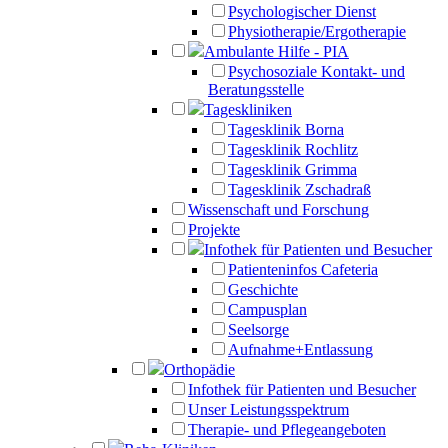
Psychologischer Dienst
Physiotherapie/Ergotherapie
Ambulante Hilfe - PIA
Psychosoziale Kontakt- und
Beratungsstelle
Tageskliniken
Tagesklinik Borna
Tagesklinik Rochlitz
Tagesklinik Grimma
Tagesklinik Zschadraß
Wissenschaft und Forschung
Projekte
Infothek für Patienten und Besucher
Patienteninfos Cafeteria
Geschichte
Campusplan
Seelsorge
Aufnahme+Entlassung
Orthopädie
Infothek für Patienten und Besucher
Unser Leistungsspektrum
Therapie- und Pflegeangeboten