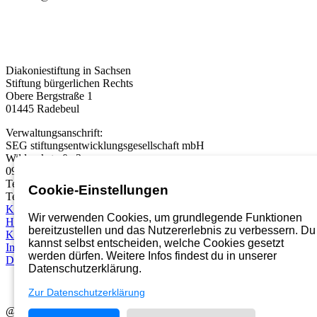
Diakoniestiftung in Sachsen
Stiftung bürgerlichen Rechts
Obere Bergstraße 1
01445 Radebeul
Verwaltungsanschrift:
SEG stiftungsentwicklungsgesellschaft mbH
Wildparkstraße 3
09247 Chemnitz
Telefon:
03722 46937 0
Cookie-Einstellungen
Telefax: 03722 49937 99
Karriereportal
Wir verwenden Cookies, um grundlegende Funktionen
Hinweisgebersystem
bereitzustellen und das Nutzererlebnis zu verbessern. Du
Kontakt
kannst selbst entscheiden, welche Cookies gesetzt
Impressum
werden dürfen. Weitere Infos findest du in unserer
Datenschutz
Datenschutzerklärung.
Zur Datenschutzerklärung
@2026 Diakoniestiftung in Sachsen