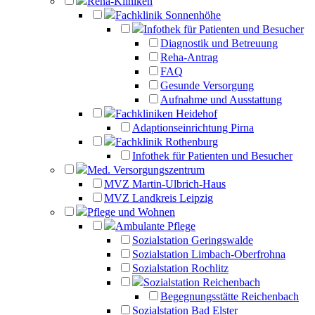
Reha-Kliniken
Fachklinik Sonnenhöhe
Infothek für Patienten und Besucher
Diagnostik und Betreuung
Reha-Antrag
FAQ
Gesunde Versorgung
Aufnahme und Ausstattung
Fachkliniken Heidehof
Adaptionseinrichtung Pirna
Fachklinik Rothenburg
Infothek für Patienten und Besucher
Med. Versorgungszentrum
MVZ Martin-Ulbrich-Haus
MVZ Landkreis Leipzig
Pflege und Wohnen
Ambulante Pflege
Sozialstation Geringswalde
Sozialstation Limbach-Oberfrohna
Sozialstation Rochlitz
Sozialstation Reichenbach
Begegnungsstätte Reichenbach
Sozialstation Bad Elster