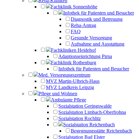
Reha-Kliniken
Fachklinik Sonnenhöhe
Infothek für Patienten und Besucher
Diagnostik und Betreuung
Reha-Antrag
FAQ
Gesunde Versorgung
Aufnahme und Ausstattung
Fachkliniken Heidehof
Adaptionseinrichtung Pirna
Fachklinik Rothenburg
Infothek für Patienten und Besucher
Med. Versorgungszentrum
MVZ Martin-Ulbrich-Haus
MVZ Landkreis Leipzig
Pflege und Wohnen
Ambulante Pflege
Sozialstation Geringswalde
Sozialstation Limbach-Oberfrohna
Sozialstation Rochlitz
Sozialstation Reichenbach
Begegnungsstätte Reichenbach
Sozialstation Bad Elster