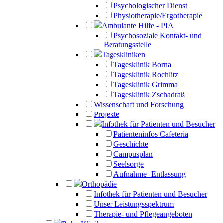
Psychologischer Dienst
Physiotherapie/Ergotherapie
Ambulante Hilfe - PIA
Psychosoziale Kontakt- und
Beratungsstelle
Tageskliniken
Tagesklinik Borna
Tagesklinik Rochlitz
Tagesklinik Grimma
Tagesklinik Zschadraß
Wissenschaft und Forschung
Projekte
Infothek für Patienten und Besucher
Patienteninfos Cafeteria
Geschichte
Campusplan
Seelsorge
Aufnahme+Entlassung
Orthopädie
Infothek für Patienten und Besucher
Unser Leistungsspektrum
Therapie- und Pflegeangeboten