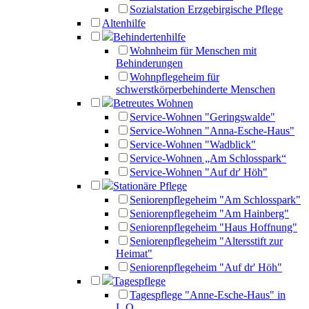
Sozialstation Erzgebirgische Pflege
Altenhilfe
Behindertenhilfe
Wohnheim für Menschen mit
Behinderungen
Wohnpflegeheim für
schwerstkörperbehinderte Menschen
Betreutes Wohnen
Service-Wohnen "Geringswalde"
Service-Wohnen "Anna-Esche-Haus"
Service-Wohnen "Wadblick"
Service-Wohnen „Am Schlosspark“
Service-Wohnen "Auf dr' Höh"
Stationäre Pflege
Seniorenpflegeheim "Am Schlosspark"
Seniorenpflegeheim "Am Hainberg"
Seniorenpflegeheim "Haus Hoffnung"
Seniorenpflegeheim "Altersstift zur
Heimat"
Seniorenpflegeheim "Auf dr' Höh"
Tagespflege
Tagespflege "Anne-Esche-Haus" in
L.O.