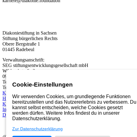
karriere@diakonie.foundation
Diakoniestiftung in Sachsen
Stiftung bürgerlichen Rechts
Obere Bergstraße 1
01445 Radebeul
Verwaltungsanschrift:
SEG stiftungsentwicklungsgesellschaft mbH
Wildparkstraße 3
09247 Chemnitz
Telefon:
03722 46937 0
Cookie-Einstellungen
Telefax: 03722 49937 99
Karriereportal
Wir verwenden Cookies, um grundlegende Funktionen
Hinweisgebersystem
bereitzustellen und das Nutzererlebnis zu verbessern. Du
Kontakt
kannst selbst entscheiden, welche Cookies gesetzt
Impressum
werden dürfen. Weitere Infos findest du in unserer
Datenschutz
Datenschutzerklärung.
Zur Datenschutzerklärung
@2026 Diakoniestiftung in Sachsen