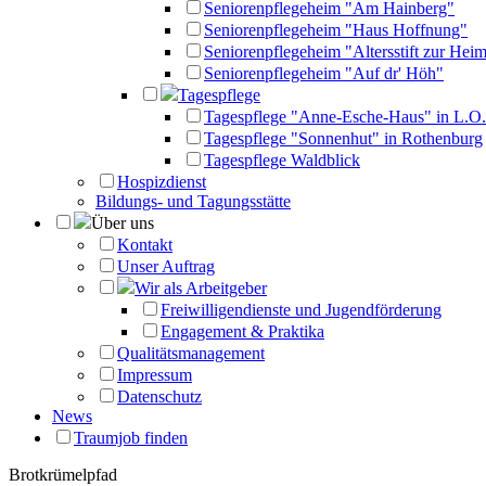
Seniorenpflegeheim "Am Hainberg"
Seniorenpflegeheim "Haus Hoffnung"
Seniorenpflegeheim "Altersstift zur Heim
Seniorenpflegeheim "Auf dr' Höh"
Tagespflege
Tagespflege "Anne-Esche-Haus" in L.O.
Tagespflege "Sonnenhut" in Rothenburg
Tagespflege Waldblick
Hospizdienst
Bildungs- und Tagungsstätte
Über uns
Kontakt
Unser Auftrag
Wir als Arbeitgeber
Freiwilligendienste und Jugendförderung
Engagement & Praktika
Qualitätsmanagement
Impressum
Datenschutz
News
Traumjob finden
Brotkrümelpfad