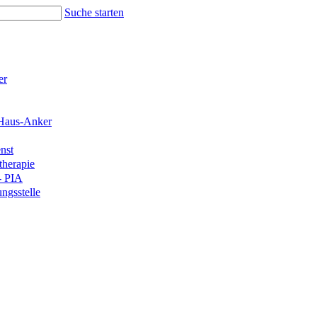
Suche starten
er
Haus-Anker
nst
therapie
- PIA
ngsstelle