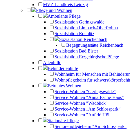
MVZ Landkreis Leipzig
Pflege und Wohnen
Ambulante Pflege
Sozialstation Geringswalde
Sozialstation Limbach-Oberfrohna
Sozialstation Rochlitz
Sozialstation Reichenbach
Begegnungsstätte Reichenbach
Sozialstation Bad Elster
Sozialstation Erzgebirgische Pflege
Altenhilfe
Behindertenhilfe
Wohnheim für Menschen mit Behinderu
Wohnpflegeheim für schwerstkörperbehi
Betreutes Wohnen
Service-Wohnen "Geringswalde"
Service-Wohnen "Anna-Esche-Haus"
Service-Wohnen "Wadblick"
Service-Wohnen „Am Schlosspark“
Service-Wohnen "Auf dr' Höh"
Stationäre Pflege
Seniorenpflegeheim "Am Schlosspark"