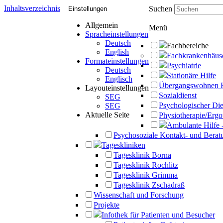
Inhaltsverzeichnis
Suchen
Einstellungen
Allgemein
Menü
Spracheinstellungen
Deutsch
Fachbereiche
English
Fachkrankenhäus
Formateinstellungen
Psychiatrie
Deutsch
Stationäre Hilfe
Englisch
Übergangswohnen 
Layouteinstellungen
Sozialdienst
SEG
Psychologischer Die
SEG
Aktuelle Seite
Physiotherapie/Ergo
Ambulante Hilfe 
Psychosoziale Kontakt- und Beratu
Tageskliniken
Tagesklinik Borna
Tagesklinik Rochlitz
Tagesklinik Grimma
Tagesklinik Zschadraß
Wissenschaft und Forschung
Projekte
Infothek für Patienten und Besucher