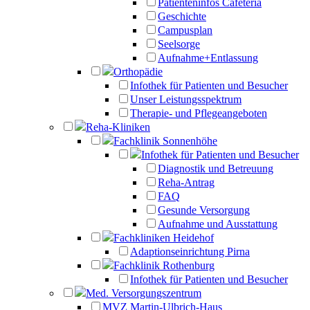
Patienteninfos Cafeteria
Geschichte
Campusplan
Seelsorge
Aufnahme+Entlassung
Orthopädie
Infothek für Patienten und Besucher
Unser Leistungsspektrum
Therapie- und Pflegeangeboten
Reha-Kliniken
Fachklinik Sonnenhöhe
Infothek für Patienten und Besucher
Diagnostik und Betreuung
Reha-Antrag
FAQ
Gesunde Versorgung
Aufnahme und Ausstattung
Fachkliniken Heidehof
Adaptionseinrichtung Pirna
Fachklinik Rothenburg
Infothek für Patienten und Besucher
Med. Versorgungszentrum
MVZ Martin-Ulbrich-Haus