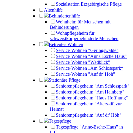
Sozialstation Erzgebirgische Pflege
Altenhilfe
Behindertenhilfe
Wohnheim für Menschen mit
Behinderungen
Wohnpflegeheim für
schwerstkörperbehinderte Menschen
Betreutes Wohnen
Service-Wohnen "Geringswalde"
Service-Wohnen "Anna-Esche-Haus"
Service-Wohnen "Wadblick"
Service-Wohnen „Am Schlosspark“
Service-Wohnen "Auf dr' Höh"
Stationäre Pflege
Seniorenpflegeheim "Am Schlosspark"
Seniorenpflegeheim "Am Hainberg"
Seniorenpflegeheim "Haus Hoffnung"
Seniorenpflegeheim "Altersstift zur
Heimat"
Seniorenpflegeheim "Auf dr' Höh"
Tagespflege
Tagespflege "Anne-Esche-Haus" in
L.O.