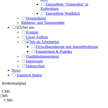
Tagespflege "Sonnenhut" in
Rothenburg
Tagespflege Waldblick
Hospizdienst
Bildungs- und Tagungsstätte
Über uns
Kontakt
Unser Auftrag
Wir als Arbeitgeber
Freiwilligendienste und Jugendförderung
Engagement & Praktika
Qualitätsmanagement
Impressum
Datenschutz
News
Traumjob finden
Brotkrümelpfad
CMS
CMS
CMS