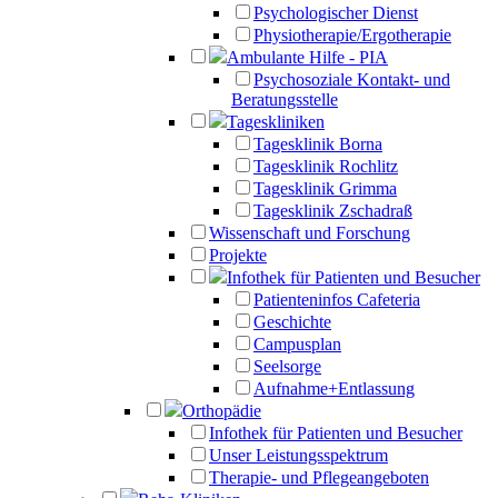
Psychologischer Dienst
Physiotherapie/Ergotherapie
Ambulante Hilfe - PIA
Psychosoziale Kontakt- und
Beratungsstelle
Tageskliniken
Tagesklinik Borna
Tagesklinik Rochlitz
Tagesklinik Grimma
Tagesklinik Zschadraß
Wissenschaft und Forschung
Projekte
Infothek für Patienten und Besucher
Patienteninfos Cafeteria
Geschichte
Campusplan
Seelsorge
Aufnahme+Entlassung
Orthopädie
Infothek für Patienten und Besucher
Unser Leistungsspektrum
Therapie- und Pflegeangeboten