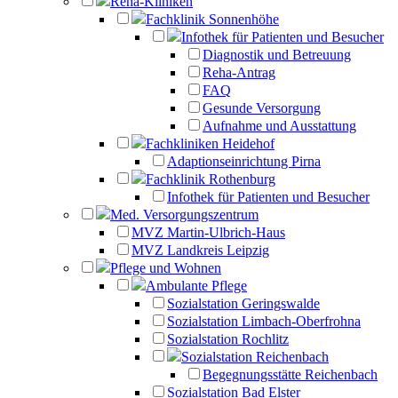
Reha-Kliniken
Fachklinik Sonnenhöhe
Infothek für Patienten und Besucher
Diagnostik und Betreuung
Reha-Antrag
FAQ
Gesunde Versorgung
Aufnahme und Ausstattung
Fachkliniken Heidehof
Adaptionseinrichtung Pirna
Fachklinik Rothenburg
Infothek für Patienten und Besucher
Med. Versorgungszentrum
MVZ Martin-Ulbrich-Haus
MVZ Landkreis Leipzig
Pflege und Wohnen
Ambulante Pflege
Sozialstation Geringswalde
Sozialstation Limbach-Oberfrohna
Sozialstation Rochlitz
Sozialstation Reichenbach
Begegnungsstätte Reichenbach
Sozialstation Bad Elster