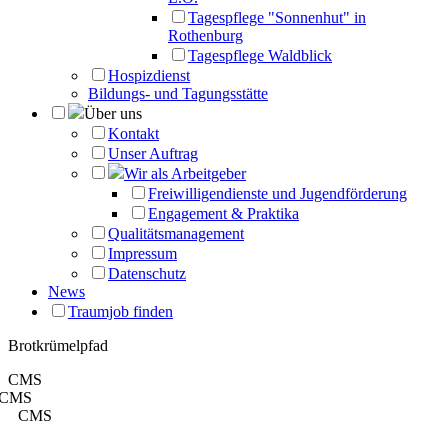
Tagespflege "Sonnenhut" in
Rothenburg
Tagespflege Waldblick
Hospizdienst
Bildungs- und Tagungsstätte
Über uns
Kontakt
Unser Auftrag
Wir als Arbeitgeber
Freiwilligendienste und Jugendförderung
Engagement & Praktika
Qualitätsmanagement
Impressum
Datenschutz
News
Traumjob finden
Brotkrümelpfad
CMS
CMS
CMS