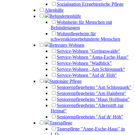
Sozialstation Erzgebirgische Pflege
Altenhilfe
Behindertenhilfe
Wohnheim für Menschen mit
Behinderungen
Wohnpflegeheim für
schwerstkörperbehinderte Menschen
Betreutes Wohnen
Service-Wohnen "Geringswalde"
Service-Wohnen "Anna-Esche-Haus"
Service-Wohnen "Wadblick"
Service-Wohnen „Am Schlosspark“
Service-Wohnen "Auf dr' Höh"
Stationäre Pflege
Seniorenpflegeheim "Am Schlosspark"
Seniorenpflegeheim "Am Hainberg"
Seniorenpflegeheim "Haus Hoffnung"
Seniorenpflegeheim "Altersstift zur
Heimat"
Seniorenpflegeheim "Auf dr' Höh"
Tagespflege
Tagespflege "Anne-Esche-Haus" in
L.O.