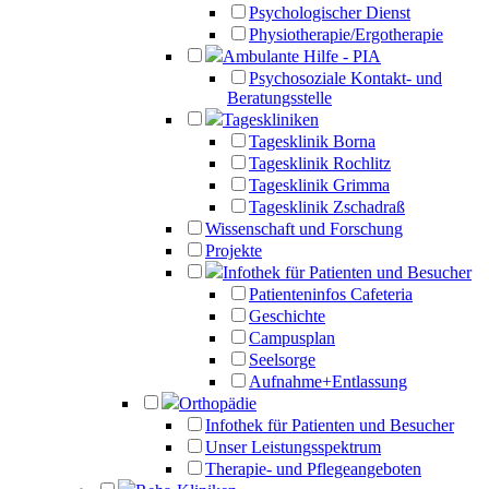
Psychologischer Dienst
Physiotherapie/Ergotherapie
Ambulante Hilfe - PIA
Psychosoziale Kontakt- und
Beratungsstelle
Tageskliniken
Tagesklinik Borna
Tagesklinik Rochlitz
Tagesklinik Grimma
Tagesklinik Zschadraß
Wissenschaft und Forschung
Projekte
Infothek für Patienten und Besucher
Patienteninfos Cafeteria
Geschichte
Campusplan
Seelsorge
Aufnahme+Entlassung
Orthopädie
Infothek für Patienten und Besucher
Unser Leistungsspektrum
Therapie- und Pflegeangeboten