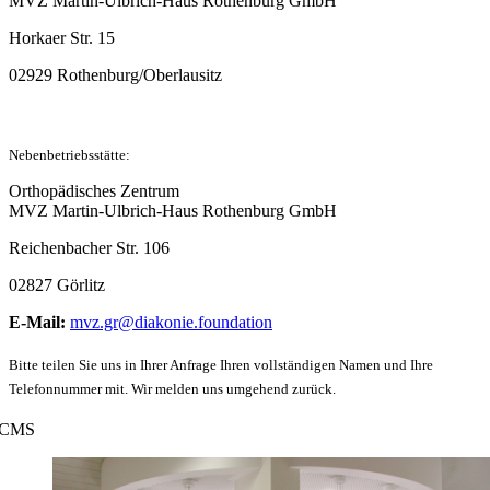
MVZ Martin-Ulbrich-Haus Rothenburg GmbH
Horkaer Str. 15
02929 Rothenburg/Oberlausitz
Nebenbetriebsstätte:
Orthopädisches Zentrum
MVZ Martin-Ulbrich-Haus Rothenburg GmbH
Reichenbacher Str. 106
02827 Görlitz
E-Mail:
mvz.gr@diakonie.foundation
Bitte teilen Sie uns in Ihrer Anfrage Ihren vollständigen Namen und Ihre
Telefonnummer mit. Wir melden uns umgehend zurück.
CMS