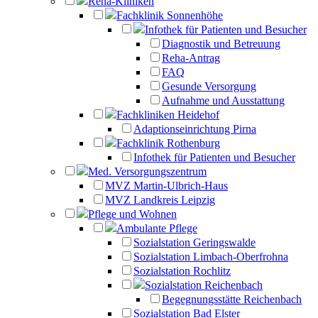
Reha-Kliniken
Fachklinik Sonnenhöhe
Infothek für Patienten und Besucher
Diagnostik und Betreuung
Reha-Antrag
FAQ
Gesunde Versorgung
Aufnahme und Ausstattung
Fachkliniken Heidehof
Adaptionseinrichtung Pirna
Fachklinik Rothenburg
Infothek für Patienten und Besucher
Med. Versorgungszentrum
MVZ Martin-Ulbrich-Haus
MVZ Landkreis Leipzig
Pflege und Wohnen
Ambulante Pflege
Sozialstation Geringswalde
Sozialstation Limbach-Oberfrohna
Sozialstation Rochlitz
Sozialstation Reichenbach
Begegnungsstätte Reichenbach
Sozialstation Bad Elster