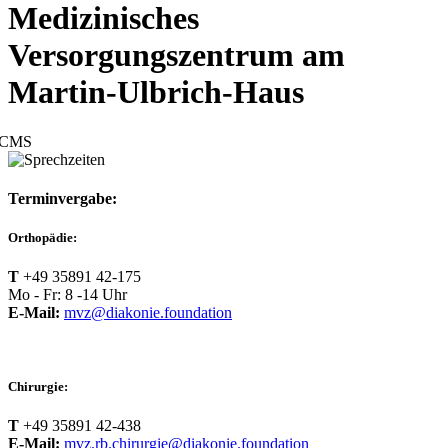
Medizinisches
Versorgungszentrum am
Martin-Ulbrich-Haus
CMS
Terminvergabe:
Orthopädie:
T
+49 35891 42-175
Mo - Fr: 8 -14 Uhr
E-Mail:
mvz@diakonie.foundation
Chirurgie:
T
+49 35891 42-438
E-Mail:
mvz.rb.chirurgie@diakonie.foundation