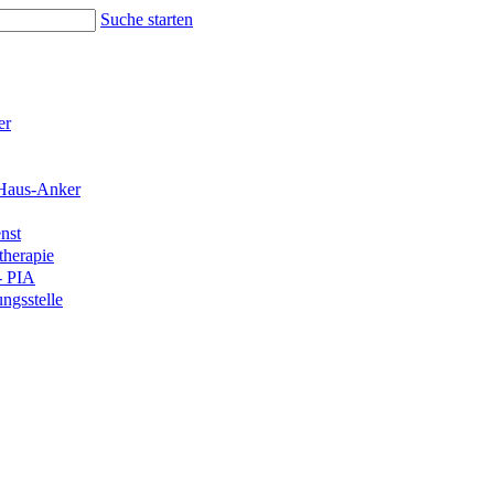
Suche starten
er
Haus-Anker
nst
therapie
- PIA
ngsstelle