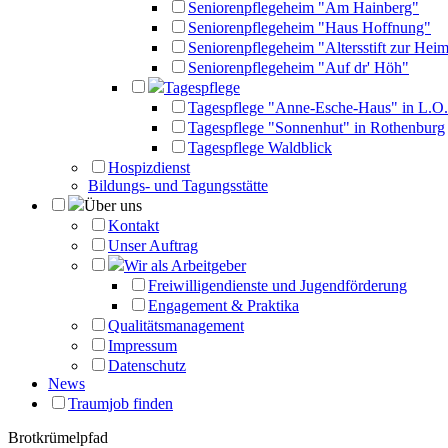
Seniorenpflegeheim "Am Hainberg"
Seniorenpflegeheim "Haus Hoffnung"
Seniorenpflegeheim "Altersstift zur Heim
Seniorenpflegeheim "Auf dr' Höh"
Tagespflege
Tagespflege "Anne-Esche-Haus" in L.O.
Tagespflege "Sonnenhut" in Rothenburg
Tagespflege Waldblick
Hospizdienst
Bildungs- und Tagungsstätte
Über uns
Kontakt
Unser Auftrag
Wir als Arbeitgeber
Freiwilligendienste und Jugendförderung
Engagement & Praktika
Qualitätsmanagement
Impressum
Datenschutz
News
Traumjob finden
Brotkrümelpfad