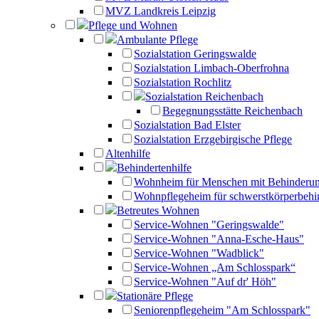
MVZ Landkreis Leipzig
Pflege und Wohnen
Ambulante Pflege
Sozialstation Geringswalde
Sozialstation Limbach-Oberfrohna
Sozialstation Rochlitz
Sozialstation Reichenbach
Begegnungsstätte Reichenbach
Sozialstation Bad Elster
Sozialstation Erzgebirgische Pflege
Altenhilfe
Behindertenhilfe
Wohnheim für Menschen mit Behinderu
Wohnpflegeheim für schwerstkörperbehi
Betreutes Wohnen
Service-Wohnen "Geringswalde"
Service-Wohnen "Anna-Esche-Haus"
Service-Wohnen "Wadblick"
Service-Wohnen „Am Schlosspark“
Service-Wohnen "Auf dr' Höh"
Stationäre Pflege
Seniorenpflegeheim "Am Schlosspark"