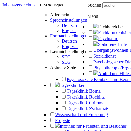
Inhaltsverzeichnis
Suchen
Einstellungen
Allgemein
Menü
Spracheinstellungen
Deutsch
Fachbereiche
English
Fachkrankenhäus
Formateinstellungen
Psychiatrie
Deutsch
Stationäre Hilfe
Englisch
Übergangswohnen 
Layouteinstellungen
Sozialdienst
SEG
Psychologischer Die
SEG
Aktuelle Seite
Physiotherapie/Ergo
Ambulante Hilfe 
Psychosoziale Kontakt- und Beratu
Tageskliniken
Tagesklinik Borna
Tagesklinik Rochlitz
Tagesklinik Grimma
Tagesklinik Zschadraß
Wissenschaft und Forschung
Projekte
Infothek für Patienten und Besucher