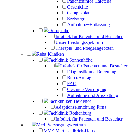
Patienteninfos Cafeteria
Geschichte
Campusplan
Seelsorge
Aufnahme+Entlassung
Orthopädie
Infothek für Patienten und Besucher
Unser Leistungsspektrum
Therapie- und Pflegeangeboten
Reha-Kliniken
Fachklinik Sonnenhöhe
Infothek für Patienten und Besucher
Diagnostik und Betreuung
Reha-Antrag
FAQ
Gesunde Versorgung
Aufnahme und Ausstattung
Fachkliniken Heidehof
Adaptionseinrichtung Pirna
Fachklinik Rothenburg
Infothek für Patienten und Besucher
Med. Versorgungszentrum
MVZ Martin-Ulbrich-Haus