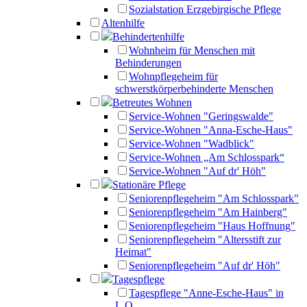
Sozialstation Erzgebirgische Pflege
Altenhilfe
Behindertenhilfe
Wohnheim für Menschen mit
Behinderungen
Wohnpflegeheim für
schwerstkörperbehinderte Menschen
Betreutes Wohnen
Service-Wohnen "Geringswalde"
Service-Wohnen "Anna-Esche-Haus"
Service-Wohnen "Wadblick"
Service-Wohnen „Am Schlosspark“
Service-Wohnen "Auf dr' Höh"
Stationäre Pflege
Seniorenpflegeheim "Am Schlosspark"
Seniorenpflegeheim "Am Hainberg"
Seniorenpflegeheim "Haus Hoffnung"
Seniorenpflegeheim "Altersstift zur
Heimat"
Seniorenpflegeheim "Auf dr' Höh"
Tagespflege
Tagespflege "Anne-Esche-Haus" in
L.O.