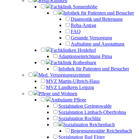
Reha-Kliniken
Fachklinik Sonnenhöhe
Infothek für Patienten und Besucher
Diagnostik und Betreuung
Reha-Antrag
FAQ
Gesunde Versorgung
Aufnahme und Ausstattung
Fachkliniken Heidehof
Adaptionseinrichtung Pirna
Fachklinik Rothenburg
Infothek für Patienten und Besucher
Med. Versorgungszentrum
MVZ Martin-Ulbrich-Haus
MVZ Landkreis Leipzig
Pflege und Wohnen
Ambulante Pflege
Sozialstation Geringswalde
Sozialstation Limbach-Oberfrohna
Sozialstation Rochlitz
Sozialstation Reichenbach
Begegnungsstätte Reichenbach
Sozialstation Bad Elster