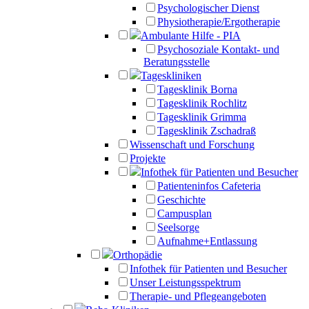
Psychologischer Dienst
Physiotherapie/Ergotherapie
Ambulante Hilfe - PIA
Psychosoziale Kontakt- und
Beratungsstelle
Tageskliniken
Tagesklinik Borna
Tagesklinik Rochlitz
Tagesklinik Grimma
Tagesklinik Zschadraß
Wissenschaft und Forschung
Projekte
Infothek für Patienten und Besucher
Patienteninfos Cafeteria
Geschichte
Campusplan
Seelsorge
Aufnahme+Entlassung
Orthopädie
Infothek für Patienten und Besucher
Unser Leistungsspektrum
Therapie- und Pflegeangeboten