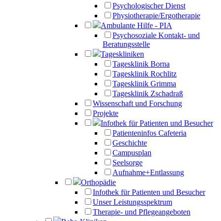
Psychologischer Dienst
Physiotherapie/Ergotherapie
Ambulante Hilfe - PIA
Psychosoziale Kontakt- und
Beratungsstelle
Tageskliniken
Tagesklinik Borna
Tagesklinik Rochlitz
Tagesklinik Grimma
Tagesklinik Zschadraß
Wissenschaft und Forschung
Projekte
Infothek für Patienten und Besucher
Patienteninfos Cafeteria
Geschichte
Campusplan
Seelsorge
Aufnahme+Entlassung
Orthopädie
Infothek für Patienten und Besucher
Unser Leistungsspektrum
Therapie- und Pflegeangeboten