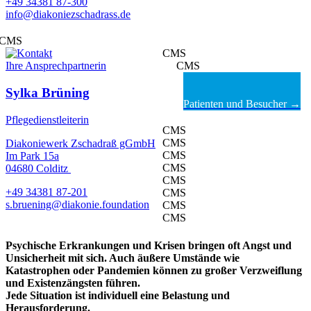
+49 34381 87-300
info@diakoniezschadrass.de
CMS
CMS
Ihre Ansprechpartnerin
CMS
Sylka Brüning
Patienten und Besucher →
Pflegedienstleiterin
CMS
CMS
Diakoniewerk Zschadraß gGmbH
CMS
Im Park 15a
CMS
04680 Colditz
CMS
+49 34381 87-201
CMS
s.bruening@diakonie.foundation
CMS
CMS
Psychische Erkrankungen und Krisen bringen oft Angst und
Unsicherheit mit sich. Auch äußere Umstände wie
Katastrophen oder Pandemien können zu großer Verzweiflung
und Existenzängsten führen.
Jede Situation ist individuell eine Belastung und
Herausforderung.