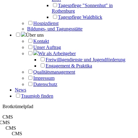
Tagespflege "Sonnenhut" in
Rothenburg
Tagespflege Waldblick
Hospizdienst
Bildungs- und Tagungsstätte
Über uns
Kontakt
Unser Auftrag
Wir als Arbeitgeber
Freiwilligendienste und Jugendförderung
Engagement & Praktika
Qualitätsmanagement
Impressum
Datenschutz
News
Traumjob finden
Brotkrümelpfad
CMS
CMS
CMS
CMS