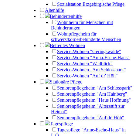
Sozialstation Erzgebirgische Pflege
Altenhilfe
Behindertenhilfe
Wohnheim für Menschen mit
Behinderungen
Wohnpflegeheim für
schwerstkörperbehinderte Menschen
Betreutes Wohnen
Service-Wohnen "Geringswalde"
Service-Wohnen "Anna-Esche-Haus"
Service-Wohnen "Wadblick"
Service-Wohnen „Am Schlosspark“
Service-Wohnen "Auf dr' Höh"
Stationäre Pflege
Seniorenpflegeheim "Am Schlosspark"
Seniorenpflegeheim "Am Hainberg"
Seniorenpflegeheim "Haus Hoffnung"
Seniorenpflegeheim "Altersstift zur
Heimat"
Seniorenpflegeheim "Auf dr' Höh"
Tagespflege
Tagespflege "Anne-Esche-Haus" in
L.O.