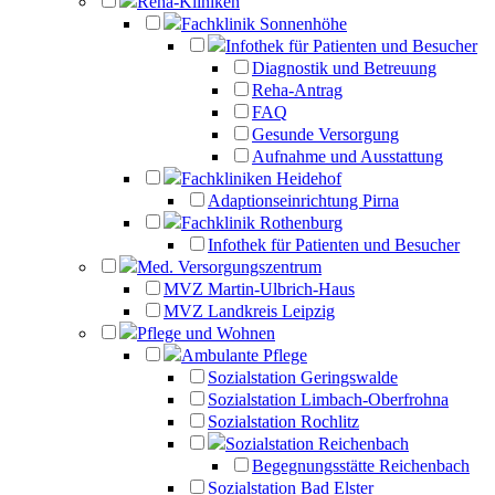
Reha-Kliniken
Fachklinik Sonnenhöhe
Infothek für Patienten und Besucher
Diagnostik und Betreuung
Reha-Antrag
FAQ
Gesunde Versorgung
Aufnahme und Ausstattung
Fachkliniken Heidehof
Adaptionseinrichtung Pirna
Fachklinik Rothenburg
Infothek für Patienten und Besucher
Med. Versorgungszentrum
MVZ Martin-Ulbrich-Haus
MVZ Landkreis Leipzig
Pflege und Wohnen
Ambulante Pflege
Sozialstation Geringswalde
Sozialstation Limbach-Oberfrohna
Sozialstation Rochlitz
Sozialstation Reichenbach
Begegnungsstätte Reichenbach
Sozialstation Bad Elster