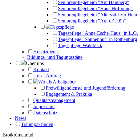
Seniorenpflegeheim "Am Hainberg"
Seniorenpflegeheim "Haus Hoffnung"
Seniorenpflegeheim "Altersstift zur Heim
Seniorenpflegeheim "Auf dr' Höh"
Tagespflege
Tagespflege "Anne-Esche-Haus" in L.O.
Tagespflege "Sonnenhut" in Rothenburg
Tagespflege Waldblick
Hospizdienst
Bildungs- und Tagungsstätte
Über uns
Kontakt
Unser Auftrag
Wir als Arbeitgeber
Freiwilligendienste und Jugendförderung
Engagement & Praktika
Qualitätsmanagement
Impressum
Datenschutz
News
Traumjob finden
Brotkrümelpfad