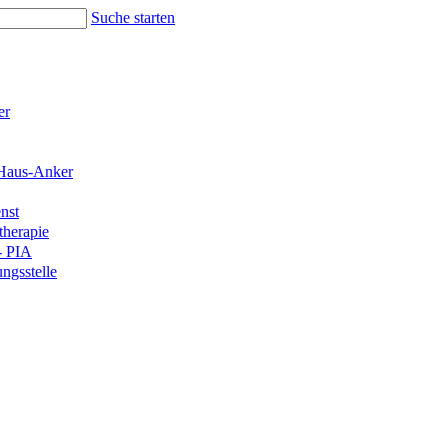
Suche starten
er
Haus-Anker
nst
therapie
- PIA
ngsstelle