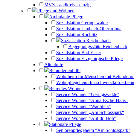
MVZ Landkreis Leipzig
Pflege und Wohnen
Ambulante Pflege
Sozialstation Geringswalde
Sozialstation Limbach-Oberfrohna
Sozialstation Rochlitz
Sozialstation Reichenbach
Begegnungsstätte Reichenbach
Sozialstation Bad Elster
Sozialstation Erzgebirgische Pflege
Altenhilfe
Behindertenhilfe
Wohnheim für Menschen mit Behinderu
Wohnpflegeheim für schwerstkörperbehi
Betreutes Wohnen
Service-Wohnen "Geringswalde"
Service-Wohnen "Anna-Esche-Haus"
Service-Wohnen "Wadblick"
Service-Wohnen „Am Schlosspark“
Service-Wohnen "Auf dr' Höh"
Stationäre Pflege
Seniorenpflegeheim "Am Schlosspark"