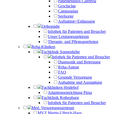
Patienteninfos Cafeteria
Geschichte
Campusplan
Seelsorge
Aufnahme+Entlassung
Orthopädie
Infothek für Patienten und Besucher
Unser Leistungsspektrum
Therapie- und Pflegeangeboten
Reha-Kliniken
Fachklinik Sonnenhöhe
Infothek für Patienten und Besucher
Diagnostik und Betreuung
Reha-Antrag
FAQ
Gesunde Versorgung
Aufnahme und Ausstattung
Fachkliniken Heidehof
Adaptionseinrichtung Pirna
Fachklinik Rothenburg
Infothek für Patienten und Besucher
Med. Versorgungszentrum
MVZ Martin-Ulbrich-Haus