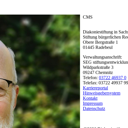
CMS
Diakoniestiftung in Sach
Stiftung bürgerlichen Re
Obere Bergstraße 1
01445 Radebeul
Verwaltungsanschrift:
SEG stiftungsentwicklun
Wildparkstraße 3
09247 Chemnitz
Telefon:
03722 46937 0
Telefax: 03722 49937 9
Karriereportal
Hinweisgebersystem
Kontakt
Impressum
Datenschutz