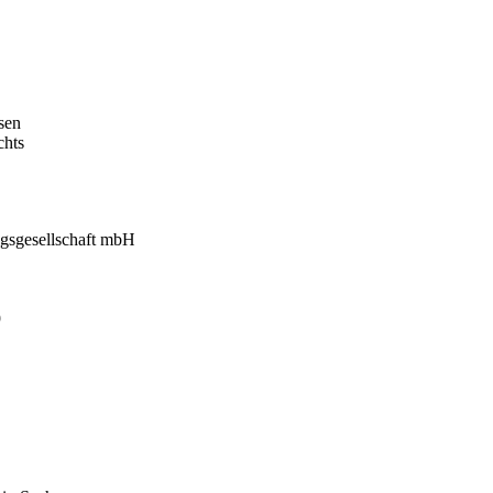
sen
chts
gsgesellschaft mbH
9