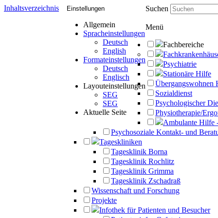
Inhaltsverzeichnis
Suchen
Einstellungen
Allgemein
Menü
Spracheinstellungen
Deutsch
Fachbereiche
English
Fachkrankenhäus
Formateinstellungen
Psychiatrie
Deutsch
Stationäre Hilfe
Englisch
Übergangswohnen 
Layouteinstellungen
Sozialdienst
SEG
Psychologischer Die
SEG
Aktuelle Seite
Physiotherapie/Ergo
Ambulante Hilfe 
Psychosoziale Kontakt- und Beratu
Tageskliniken
Tagesklinik Borna
Tagesklinik Rochlitz
Tagesklinik Grimma
Tagesklinik Zschadraß
Wissenschaft und Forschung
Projekte
Infothek für Patienten und Besucher