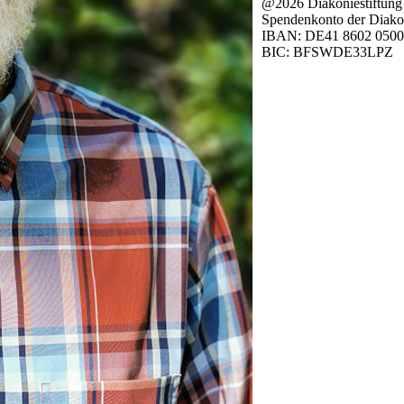
@2026 Diakoniestiftung
Spendenkonto der Diakon
IBAN: DE41 8602 0500
BIC: BFSWDE33LPZ