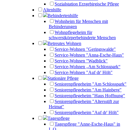
Sozialstation Erzgebirgische Pflege
Altenhilfe
Behindertenhilfe
Wohnheim für Menschen mit
Behinderungen
Wohnpflegeheim für
schwerstkörperbehinderte Menschen
Betreutes Wohnen
Service-Wohnen "Geringswalde"
Service-Wohnen "Anna-Esche-Haus"
Service-Wohnen "Wadblick"
Service-Wohnen „Am Schlosspark“
Service-Wohnen "Auf dr' Höh"
Stationäre Pflege
Seniorenpflegeheim "Am Schlosspark"
Seniorenpflegeheim "Am Hainberg"
Seniorenpflegeheim "Haus Hoffnung"
Seniorenpflegeheim "Altersstift zur
Heimat"
Seniorenpflegeheim "Auf dr' Höh"
Tagespflege
Tagespflege "Anne-Esche-Haus" in
L.O.