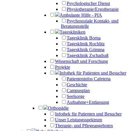
Psychologischer Dienst
Physiotherapie/Ergotherapie
Ambulante Hilfe - PIA
Psychosoziale Kontakt- und
Beratungsstelle
Tageskliniken
Tagesklinik Borna
Tagesklinik Rochlitz
Tagesklinik Grimma
Tagesklinik Zschadraß
Wissenschaft und Forschung
Projekte
Infothek für Patienten und Besucher
Patienteninfos Cafeteria
Geschichte
Campusplan
Seelsorge
Aufnahme+Entlassung
Orthopädie
Infothek für Patienten und Besucher
Unser Leistungsspektrum
Therapie- und Pflegeangeboten