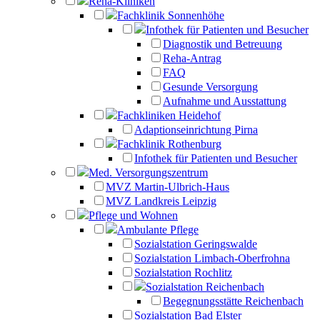
Reha-Kliniken
Fachklinik Sonnenhöhe
Infothek für Patienten und Besucher
Diagnostik und Betreuung
Reha-Antrag
FAQ
Gesunde Versorgung
Aufnahme und Ausstattung
Fachkliniken Heidehof
Adaptionseinrichtung Pirna
Fachklinik Rothenburg
Infothek für Patienten und Besucher
Med. Versorgungszentrum
MVZ Martin-Ulbrich-Haus
MVZ Landkreis Leipzig
Pflege und Wohnen
Ambulante Pflege
Sozialstation Geringswalde
Sozialstation Limbach-Oberfrohna
Sozialstation Rochlitz
Sozialstation Reichenbach
Begegnungsstätte Reichenbach
Sozialstation Bad Elster