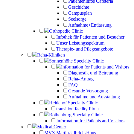
Patienteninfos Cafeteria
Geschichte
Campusplan
Seelsorge
Aufnahme+Entlassung
Orthopedic Clinic
Infothek für Patienten und Besucher
Unser Leistungsspektrum
Therapie- und Pflegeangebote
Reha-Kliniken
Sonnenhöhe Specialty Clinic
Information for Patients and Visitors
Diagnostik und Betreuung
Reha- Antrag
FAQ
Gesunde Versorgung
Aufnahme und Ausstattung
Heidehof Specialty Clinic
transition facility Pirna
Rothenburg Specialty Clinic
Information for Patients and Visitors
Medical Center
MVZ Martin-Ulbrich-Haus