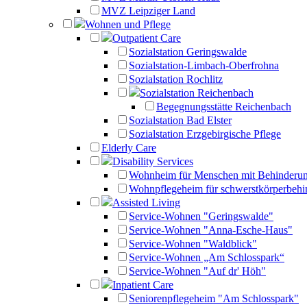
MVZ Leipziger Land
Wohnen und Pflege
Outpatient Care
Sozialstation Geringswalde
Sozialstation-Limbach-Oberfrohna
Sozialstation Rochlitz
Sozialstation Reichenbach
Begegnungsstätte Reichenbach
Sozialstation Bad Elster
Sozialstation Erzgebirgische Pflege
Elderly Care
Disability Services
Wohnheim für Menschen mit Behinderu
Wohnpflegeheim für schwerstkörperbehi
Assisted Living
Service-Wohnen "Geringswalde"
Service-Wohnen "Anna-Esche-Haus"
Service-Wohnen "Waldblick"
Service-Wohnen „Am Schlosspark“
Service-Wohnen "Auf dr' Höh"
Inpatient Care
Seniorenpflegeheim "Am Schlosspark"