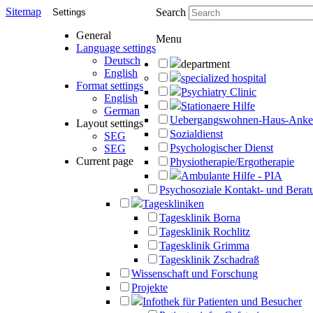
Sitemap
Search
Settings
General
Menu
Language settings
Deutsch
department
English
specialized hospital
Format settings
Psychiatry Clinic
English
Stationaere Hilfe
German
Uebergangswohnen-Haus-Anke
Layout settings
Sozialdienst
SEG
Psychologischer Dienst
SEG
Current page
Physiotherapie/Ergotherapie
Ambulante Hilfe - PIA
Psychosoziale Kontakt- und Beratu
Tageskliniken
Tagesklinik Borna
Tagesklinik Rochlitz
Tagesklinik Grimma
Tagesklinik Zschadraß
Wissenschaft und Forschung
Projekte
Infothek für Patienten und Besucher