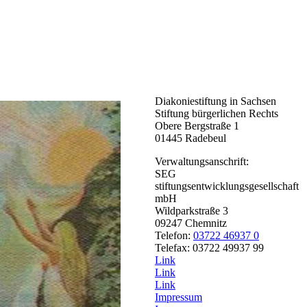
Diakoniestiftung in Sachsen
Stiftung bürgerlichen Rechts
Obere Bergstraße 1
01445 Radebeul
Verwaltungsanschrift:
SEG
stiftungsentwicklungsgesellschaft
mbH
Wildparkstraße 3
09247 Chemnitz
Telefon:
03722 46937 0
Telefax: 03722 49937 99
Link
Link
Link
Impressum