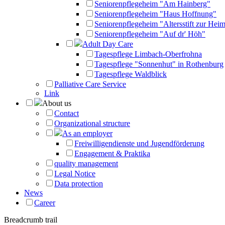
Seniorenpflegeheim "Am Hainberg"
Seniorenpflegeheim "Haus Hoffnung"
Seniorenpflegeheim "Altersstift zur Heim
Seniorenpflegeheim "Auf dr' Höh"
Adult Day Care
Tagespflege Limbach-Oberfrohna
Tagespflege "Sonnenhut" in Rothenburg
Tagespflege Waldblick
Palliative Care Service
Link
About us
Contact
Organizational structure
As an employer
Freiwilligendienste und Jugendförderung
Engagement & Praktika
quality management
Legal Notice
Data protection
News
Career
Breadcrumb trail