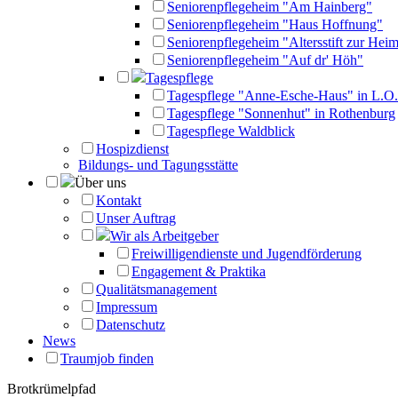
Seniorenpflegeheim "Am Hainberg"
Seniorenpflegeheim "Haus Hoffnung"
Seniorenpflegeheim "Altersstift zur Heim
Seniorenpflegeheim "Auf dr' Höh"
Tagespflege
Tagespflege "Anne-Esche-Haus" in L.O.
Tagespflege "Sonnenhut" in Rothenburg
Tagespflege Waldblick
Hospizdienst
Bildungs- und Tagungsstätte
Über uns
Kontakt
Unser Auftrag
Wir als Arbeitgeber
Freiwilligendienste und Jugendförderung
Engagement & Praktika
Qualitätsmanagement
Impressum
Datenschutz
News
Traumjob finden
Brotkrümelpfad