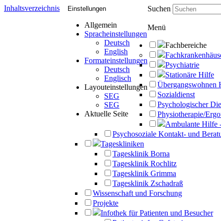
Inhaltsverzeichnis
Suchen
Einstellungen
Allgemein
Menü
Spracheinstellungen
Deutsch
Fachbereiche
English
Fachkrankenhäus
Formateinstellungen
Psychiatrie
Deutsch
Stationäre Hilfe
Englisch
Übergangswohnen 
Layouteinstellungen
Sozialdienst
SEG
Psychologischer Die
SEG
Aktuelle Seite
Physiotherapie/Ergo
Ambulante Hilfe 
Psychosoziale Kontakt- und Beratu
Tageskliniken
Tagesklinik Borna
Tagesklinik Rochlitz
Tagesklinik Grimma
Tagesklinik Zschadraß
Wissenschaft und Forschung
Projekte
Infothek für Patienten und Besucher