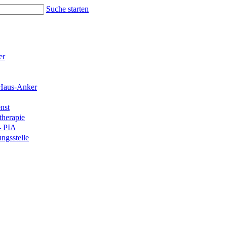
Suche starten
er
Haus-Anker
nst
therapie
- PIA
ngsstelle