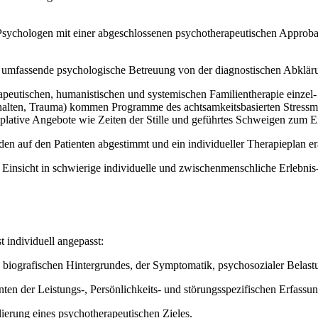
 Psychologen mit einer abgeschlossenen psychotherapeutischen Approb
e umfassende psychologische Betreuung von der diagnostischen Abkläru
rapeutischen, humanistischen und systemischen Familientherapie einze
erhalten, Trauma) kommen Programme des achtsamkeitsbasierten Stres
mplative Angebote wie Zeiten der Stille und geführtes Schweigen zum E
n auf den Patienten abgestimmt und ein individueller Therapieplan era
nd Einsicht in schwierige individuelle und zwischenmenschliche Erlebn
 individuell angepasst:
biografischen Hintergrundes, der Symptomatik, psychosozialer Belastu
n der Leistungs-, Persönlichkeits- und störungsspezifischen Erfassun
erung eines psychotherapeutischen Zieles.