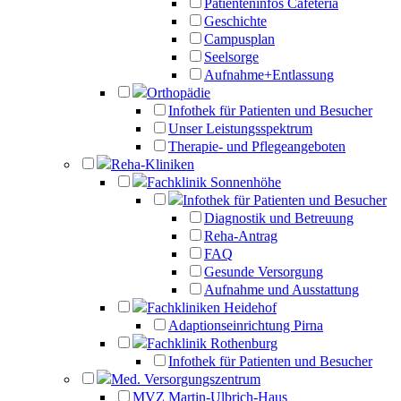
Patienteninfos Cafeteria
Geschichte
Campusplan
Seelsorge
Aufnahme+Entlassung
Orthopädie
Infothek für Patienten und Besucher
Unser Leistungsspektrum
Therapie- und Pflegeangeboten
Reha-Kliniken
Fachklinik Sonnenhöhe
Infothek für Patienten und Besucher
Diagnostik und Betreuung
Reha-Antrag
FAQ
Gesunde Versorgung
Aufnahme und Ausstattung
Fachkliniken Heidehof
Adaptionseinrichtung Pirna
Fachklinik Rothenburg
Infothek für Patienten und Besucher
Med. Versorgungszentrum
MVZ Martin-Ulbrich-Haus