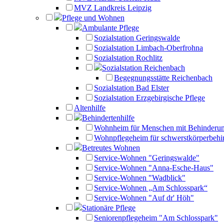
MVZ Landkreis Leipzig
Pflege und Wohnen
Ambulante Pflege
Sozialstation Geringswalde
Sozialstation Limbach-Oberfrohna
Sozialstation Rochlitz
Sozialstation Reichenbach
Begegnungsstätte Reichenbach
Sozialstation Bad Elster
Sozialstation Erzgebirgische Pflege
Altenhilfe
Behindertenhilfe
Wohnheim für Menschen mit Behinderu
Wohnpflegeheim für schwerstkörperbehi
Betreutes Wohnen
Service-Wohnen "Geringswalde"
Service-Wohnen "Anna-Esche-Haus"
Service-Wohnen "Wadblick"
Service-Wohnen „Am Schlosspark“
Service-Wohnen "Auf dr' Höh"
Stationäre Pflege
Seniorenpflegeheim "Am Schlosspark"