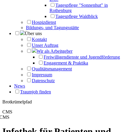
Tagespflege "Sonnenhut" in
Rothenburg
Tagespflege Waldblick
Hospizdienst
Bildungs- und Tagungsstätte
Über uns
Kontakt
Unser Auftrag
Wir als Arbeitgeber
Freiwilligendienste und Jugendförderung
Engagement & Praktika
Qualitätsmanagement
Impressum
Datenschutz
News
Traumjob finden
Brotkrümelpfad
CMS
CMS
Infothek für Patienten und