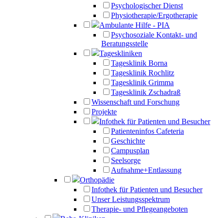
Psychologischer Dienst
Physiotherapie/Ergotherapie
Ambulante Hilfe - PIA
Psychosoziale Kontakt- und
Beratungsstelle
Tageskliniken
Tagesklinik Borna
Tagesklinik Rochlitz
Tagesklinik Grimma
Tagesklinik Zschadraß
Wissenschaft und Forschung
Projekte
Infothek für Patienten und Besucher
Patienteninfos Cafeteria
Geschichte
Campusplan
Seelsorge
Aufnahme+Entlassung
Orthopädie
Infothek für Patienten und Besucher
Unser Leistungsspektrum
Therapie- und Pflegeangeboten