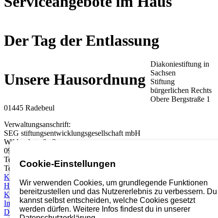
Serviceangebote im Haus
Der Tag der Entlassung
Diakoniestiftung in
Sachsen
Unsere Hausordnung
Stiftung
bürgerlichen Rechts
Obere Bergstraße 1
01445 Radebeul
Verwaltungsanschrift:
SEG stiftungsentwicklungsgesellschaft mbH
Wildparkstraße 3
09247 Chemnitz
Telefon:
03722 46937 0
Cookie-Einstellungen
Telefax: 03722 49937 99
Karriereportal
Wir verwenden Cookies, um grundlegende Funktionen
Hinweisgebersystem
bereitzustellen und das Nutzererlebnis zu verbessern. Du
Kontakt
kannst selbst entscheiden, welche Cookies gesetzt
Impressum
werden dürfen. Weitere Infos findest du in unserer
Datenschutz
Datenschutzerklärung.