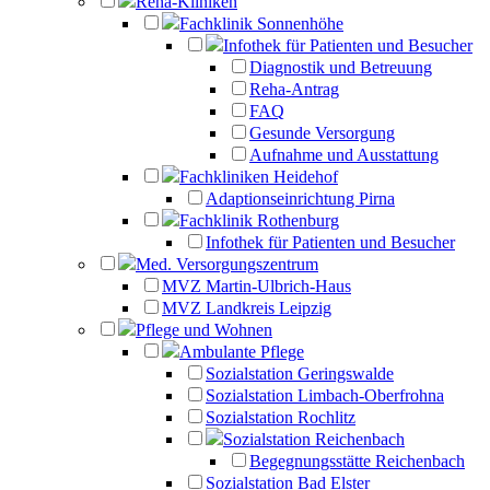
Reha-Kliniken
Fachklinik Sonnenhöhe
Infothek für Patienten und Besucher
Diagnostik und Betreuung
Reha-Antrag
FAQ
Gesunde Versorgung
Aufnahme und Ausstattung
Fachkliniken Heidehof
Adaptionseinrichtung Pirna
Fachklinik Rothenburg
Infothek für Patienten und Besucher
Med. Versorgungszentrum
MVZ Martin-Ulbrich-Haus
MVZ Landkreis Leipzig
Pflege und Wohnen
Ambulante Pflege
Sozialstation Geringswalde
Sozialstation Limbach-Oberfrohna
Sozialstation Rochlitz
Sozialstation Reichenbach
Begegnungsstätte Reichenbach
Sozialstation Bad Elster