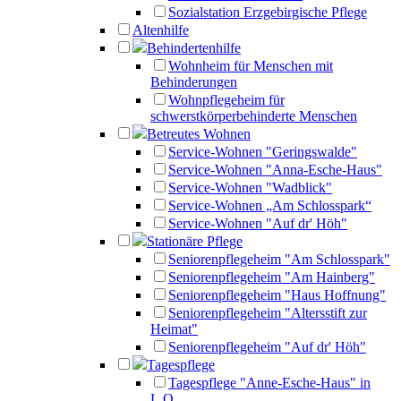
Sozialstation Erzgebirgische Pflege
Altenhilfe
Behindertenhilfe
Wohnheim für Menschen mit
Behinderungen
Wohnpflegeheim für
schwerstkörperbehinderte Menschen
Betreutes Wohnen
Service-Wohnen "Geringswalde"
Service-Wohnen "Anna-Esche-Haus"
Service-Wohnen "Wadblick"
Service-Wohnen „Am Schlosspark“
Service-Wohnen "Auf dr' Höh"
Stationäre Pflege
Seniorenpflegeheim "Am Schlosspark"
Seniorenpflegeheim "Am Hainberg"
Seniorenpflegeheim "Haus Hoffnung"
Seniorenpflegeheim "Altersstift zur
Heimat"
Seniorenpflegeheim "Auf dr' Höh"
Tagespflege
Tagespflege "Anne-Esche-Haus" in
L.O.