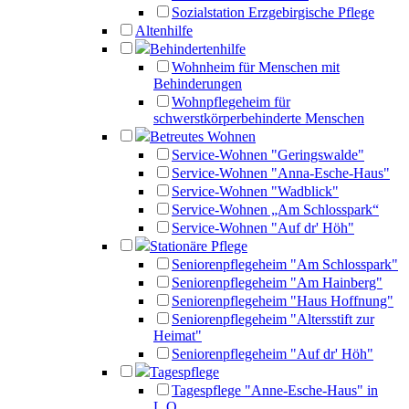
Sozialstation Erzgebirgische Pflege
Altenhilfe
Behindertenhilfe
Wohnheim für Menschen mit
Behinderungen
Wohnpflegeheim für
schwerstkörperbehinderte Menschen
Betreutes Wohnen
Service-Wohnen "Geringswalde"
Service-Wohnen "Anna-Esche-Haus"
Service-Wohnen "Wadblick"
Service-Wohnen „Am Schlosspark“
Service-Wohnen "Auf dr' Höh"
Stationäre Pflege
Seniorenpflegeheim "Am Schlosspark"
Seniorenpflegeheim "Am Hainberg"
Seniorenpflegeheim "Haus Hoffnung"
Seniorenpflegeheim "Altersstift zur
Heimat"
Seniorenpflegeheim "Auf dr' Höh"
Tagespflege
Tagespflege "Anne-Esche-Haus" in
L.O.