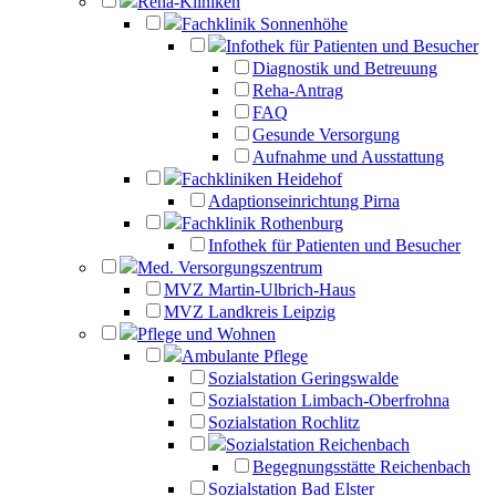
Reha-Kliniken
Fachklinik Sonnenhöhe
Infothek für Patienten und Besucher
Diagnostik und Betreuung
Reha-Antrag
FAQ
Gesunde Versorgung
Aufnahme und Ausstattung
Fachkliniken Heidehof
Adaptionseinrichtung Pirna
Fachklinik Rothenburg
Infothek für Patienten und Besucher
Med. Versorgungszentrum
MVZ Martin-Ulbrich-Haus
MVZ Landkreis Leipzig
Pflege und Wohnen
Ambulante Pflege
Sozialstation Geringswalde
Sozialstation Limbach-Oberfrohna
Sozialstation Rochlitz
Sozialstation Reichenbach
Begegnungsstätte Reichenbach
Sozialstation Bad Elster