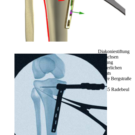
Diakoniestiftung
in Sachsen
Stiftung
bürgerlichen
Rechts
Obere Bergstraße
1
01445 Radebeul