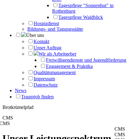
Tagespflege "Sonnenhut" in
Rothenburg
Tagespflege Waldblick
Hospizdienst
Bildungs- und Tagungsstätte
Über uns
Kontakt
Unser Auftrag
Wir als Arbeitgeber
Freiwilligendienste und Jugendförderung
Engagement & Praktika
Qualitätsmanagement
Impressum
Datenschutz
News
Traumjob finden
Brotkrümelpfad
CMS
CMS
CMS
CMS
Unser Leistungsspektrum