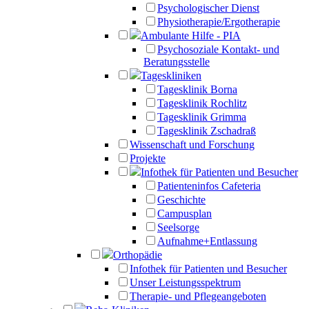
Psychologischer Dienst
Physiotherapie/Ergotherapie
Ambulante Hilfe - PIA
Psychosoziale Kontakt- und
Beratungsstelle
Tageskliniken
Tagesklinik Borna
Tagesklinik Rochlitz
Tagesklinik Grimma
Tagesklinik Zschadraß
Wissenschaft und Forschung
Projekte
Infothek für Patienten und Besucher
Patienteninfos Cafeteria
Geschichte
Campusplan
Seelsorge
Aufnahme+Entlassung
Orthopädie
Infothek für Patienten und Besucher
Unser Leistungsspektrum
Therapie- und Pflegeangeboten