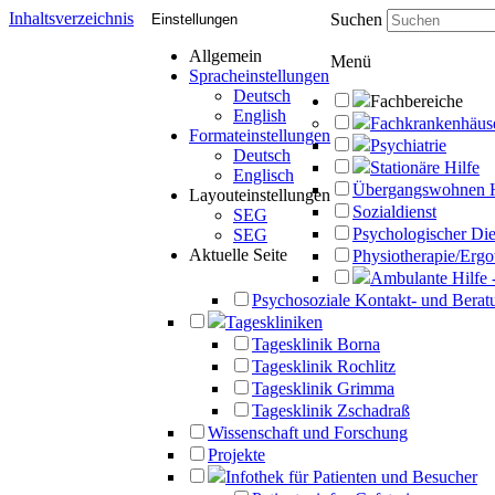
Inhaltsverzeichnis
Suchen
Einstellungen
Allgemein
Menü
Spracheinstellungen
Deutsch
Fachbereiche
English
Fachkrankenhäus
Formateinstellungen
Psychiatrie
Deutsch
Stationäre Hilfe
Englisch
Übergangswohnen 
Layouteinstellungen
Sozialdienst
SEG
Psychologischer Die
SEG
Aktuelle Seite
Physiotherapie/Ergo
Ambulante Hilfe 
Psychosoziale Kontakt- und Beratu
Tageskliniken
Tagesklinik Borna
Tagesklinik Rochlitz
Tagesklinik Grimma
Tagesklinik Zschadraß
Wissenschaft und Forschung
Projekte
Infothek für Patienten und Besucher