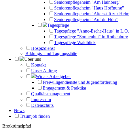
Seniorenpflegeheim "Am Hainberg"
Seniorenpflegeheim "Haus Hoffnung"
Seniorenpflegeheim "Altersstift zur Heim
Seniorenpflegeheim "Auf dr' Höh"
Tagespflege
Tagespflege "Anne-Esche-Haus" in L.O.
Tagespflege "Sonnenhut" in Rothenburg
Tagespflege Waldblick
Hospizdienst
Bildungs- und Tagungsstätte
Über uns
Kontakt
Unser Auftrag
Wir als Arbeitgeber
Freiwilligendienste und Jugendförderung
Engagement & Praktika
Qualitätsmanagement
Impressum
Datenschutz
News
Traumjob finden
Brotkrümelpfad