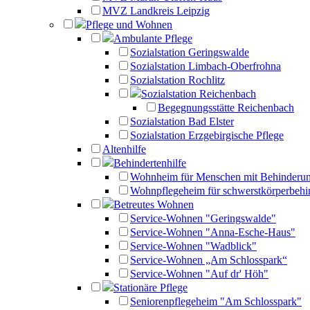
MVZ Landkreis Leipzig
Pflege und Wohnen
Ambulante Pflege
Sozialstation Geringswalde
Sozialstation Limbach-Oberfrohna
Sozialstation Rochlitz
Sozialstation Reichenbach
Begegnungsstätte Reichenbach
Sozialstation Bad Elster
Sozialstation Erzgebirgische Pflege
Altenhilfe
Behindertenhilfe
Wohnheim für Menschen mit Behinderu
Wohnpflegeheim für schwerstkörperbehi
Betreutes Wohnen
Service-Wohnen "Geringswalde"
Service-Wohnen "Anna-Esche-Haus"
Service-Wohnen "Wadblick"
Service-Wohnen „Am Schlosspark“
Service-Wohnen "Auf dr' Höh"
Stationäre Pflege
Seniorenpflegeheim "Am Schlosspark"