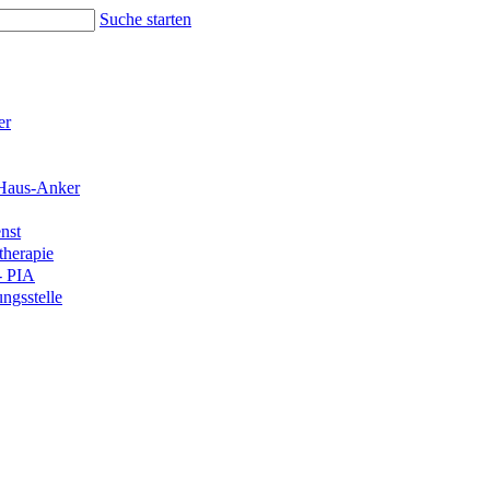
Suche starten
er
Haus-Anker
nst
therapie
- PIA
ngsstelle