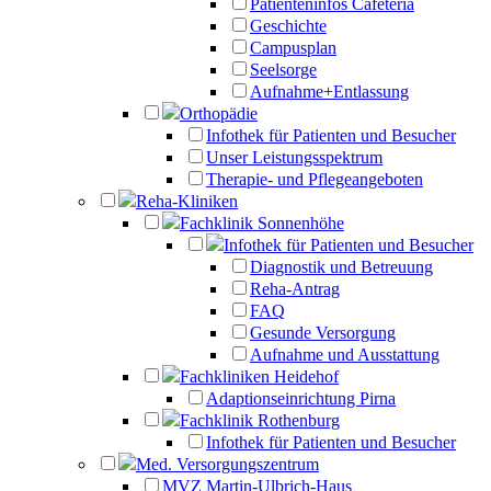
Patienteninfos Cafeteria
Geschichte
Campusplan
Seelsorge
Aufnahme+Entlassung
Orthopädie
Infothek für Patienten und Besucher
Unser Leistungsspektrum
Therapie- und Pflegeangeboten
Reha-Kliniken
Fachklinik Sonnenhöhe
Infothek für Patienten und Besucher
Diagnostik und Betreuung
Reha-Antrag
FAQ
Gesunde Versorgung
Aufnahme und Ausstattung
Fachkliniken Heidehof
Adaptionseinrichtung Pirna
Fachklinik Rothenburg
Infothek für Patienten und Besucher
Med. Versorgungszentrum
MVZ Martin-Ulbrich-Haus