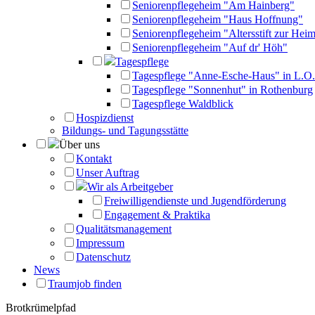
Seniorenpflegeheim "Am Hainberg"
Seniorenpflegeheim "Haus Hoffnung"
Seniorenpflegeheim "Altersstift zur Heim
Seniorenpflegeheim "Auf dr' Höh"
Tagespflege
Tagespflege "Anne-Esche-Haus" in L.O.
Tagespflege "Sonnenhut" in Rothenburg
Tagespflege Waldblick
Hospizdienst
Bildungs- und Tagungsstätte
Über uns
Kontakt
Unser Auftrag
Wir als Arbeitgeber
Freiwilligendienste und Jugendförderung
Engagement & Praktika
Qualitätsmanagement
Impressum
Datenschutz
News
Traumjob finden
Brotkrümelpfad