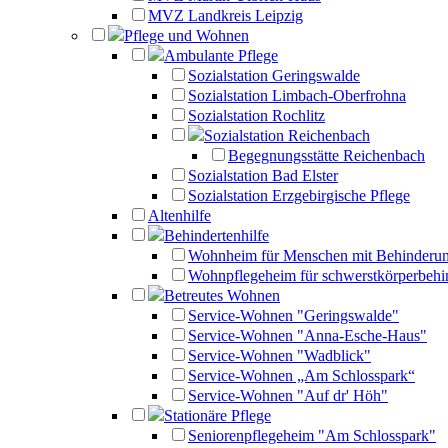
MVZ Landkreis Leipzig
Pflege und Wohnen
Ambulante Pflege
Sozialstation Geringswalde
Sozialstation Limbach-Oberfrohna
Sozialstation Rochlitz
Sozialstation Reichenbach
Begegnungsstätte Reichenbach
Sozialstation Bad Elster
Sozialstation Erzgebirgische Pflege
Altenhilfe
Behindertenhilfe
Wohnheim für Menschen mit Behinderu
Wohnpflegeheim für schwerstkörperbehi
Betreutes Wohnen
Service-Wohnen "Geringswalde"
Service-Wohnen "Anna-Esche-Haus"
Service-Wohnen "Wadblick"
Service-Wohnen „Am Schlosspark“
Service-Wohnen "Auf dr' Höh"
Stationäre Pflege
Seniorenpflegeheim "Am Schlosspark"