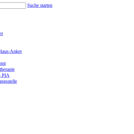
Suche starten
er
Haus-Anker
nst
therapie
- PIA
ngsstelle