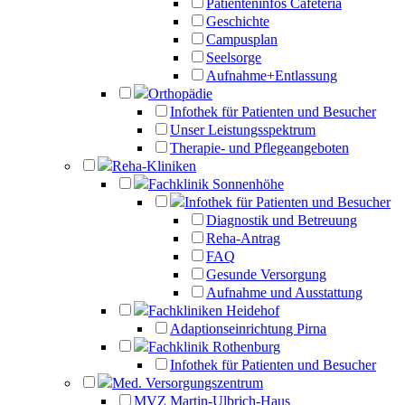
Patienteninfos Cafeteria
Geschichte
Campusplan
Seelsorge
Aufnahme+Entlassung
Orthopädie
Infothek für Patienten und Besucher
Unser Leistungsspektrum
Therapie- und Pflegeangeboten
Reha-Kliniken
Fachklinik Sonnenhöhe
Infothek für Patienten und Besucher
Diagnostik und Betreuung
Reha-Antrag
FAQ
Gesunde Versorgung
Aufnahme und Ausstattung
Fachkliniken Heidehof
Adaptionseinrichtung Pirna
Fachklinik Rothenburg
Infothek für Patienten und Besucher
Med. Versorgungszentrum
MVZ Martin-Ulbrich-Haus