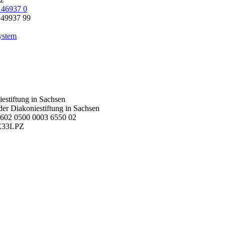
 46937 0
 49937 99
ystem
stiftung in Sachsen
er Diakoniestiftung in Sachsen
602 0500 0003 6550 02
E33LPZ