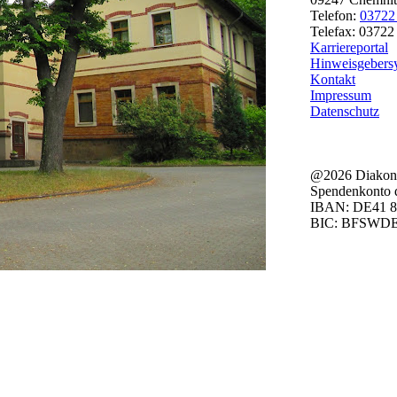
Telefon:
03722
Telefax: 03722
Karriereportal
Hinweisgebers
Kontakt
Impressum
Datenschutz
@2026 Diakonie
Spendenkonto d
IBAN: DE41 8
BIC: BFSWD