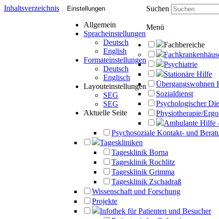
Inhaltsverzeichnis
Suchen
Einstellungen
Allgemein
Menü
Spracheinstellungen
Deutsch
Fachbereiche
English
Fachkrankenhäus
Formateinstellungen
Psychiatrie
Deutsch
Stationäre Hilfe
Englisch
Übergangswohnen 
Layouteinstellungen
Sozialdienst
SEG
Psychologischer Die
SEG
Aktuelle Seite
Physiotherapie/Ergo
Ambulante Hilfe 
Psychosoziale Kontakt- und Beratu
Tageskliniken
Tagesklinik Borna
Tagesklinik Rochlitz
Tagesklinik Grimma
Tagesklinik Zschadraß
Wissenschaft und Forschung
Projekte
Infothek für Patienten und Besucher