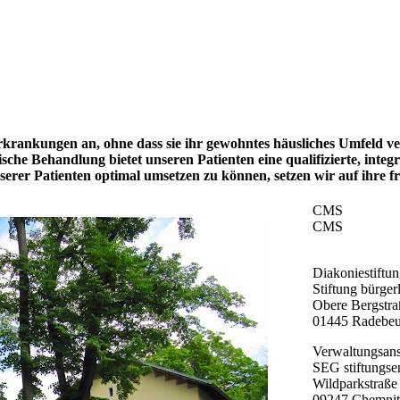
Erkrankungen an, ohne dass sie ihr gewohntes häusliches Umfeld 
sche Behandlung bietet unseren Patienten eine qualifizierte, integ
rer Patienten optimal umsetzen zu können, setzen wir auf ihre fre
CMS
CMS
Diakoniestiftu
Stiftung bürger
Obere Bergstra
01445 Radebeu
Verwaltungsansc
SEG stiftungse
Wildparkstraße
09247 Chemnit