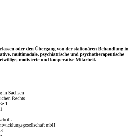
verlassen oder den Übergang von der stationären Behandlung in
rative, multimodale, psychiatrische und psychotherapeutische
iwillige, motivierte und kooperative Mitarbeit.
ng in Sachsen
lichen Rechts
ße 1
l
hrift:
ntwicklungsgesellschaft mbH
 3
z