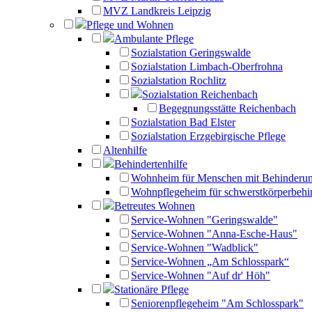
MVZ Landkreis Leipzig
Pflege und Wohnen
Ambulante Pflege
Sozialstation Geringswalde
Sozialstation Limbach-Oberfrohna
Sozialstation Rochlitz
Sozialstation Reichenbach
Begegnungsstätte Reichenbach
Sozialstation Bad Elster
Sozialstation Erzgebirgische Pflege
Altenhilfe
Behindertenhilfe
Wohnheim für Menschen mit Behinderu
Wohnpflegeheim für schwerstkörperbehi
Betreutes Wohnen
Service-Wohnen "Geringswalde"
Service-Wohnen "Anna-Esche-Haus"
Service-Wohnen "Wadblick"
Service-Wohnen „Am Schlosspark“
Service-Wohnen "Auf dr' Höh"
Stationäre Pflege
Seniorenpflegeheim "Am Schlosspark"