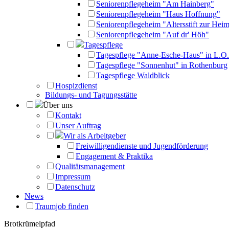
Seniorenpflegeheim "Am Hainberg"
Seniorenpflegeheim "Haus Hoffnung"
Seniorenpflegeheim "Altersstift zur Heim
Seniorenpflegeheim "Auf dr' Höh"
Tagespflege
Tagespflege "Anne-Esche-Haus" in L.O.
Tagespflege "Sonnenhut" in Rothenburg
Tagespflege Waldblick
Hospizdienst
Bildungs- und Tagungsstätte
Über uns
Kontakt
Unser Auftrag
Wir als Arbeitgeber
Freiwilligendienste und Jugendförderung
Engagement & Praktika
Qualitätsmanagement
Impressum
Datenschutz
News
Traumjob finden
Brotkrümelpfad