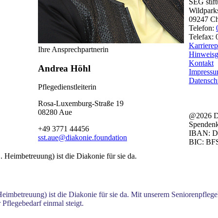
SEG stif
Wildpark
09247 Ch
Telefon:
Telefax:
Karrierep
Ihre Ansprechpartnerin
Hinweisg
Kontakt
Andrea Höhl
Impress
Datensch
Pflegedienstleiterin
Rosa-Luxemburg-Straße 19
08280 Aue
@2026 Di
Spendenk
+49 3771 44456
IBAN: D
sst.aue@diakonie.foundation
BIC: B
Heimbetreuung) ist die Diakonie für sie da. Mit unserem Seniorenpfl
Pflegebedarf einmal steigt.