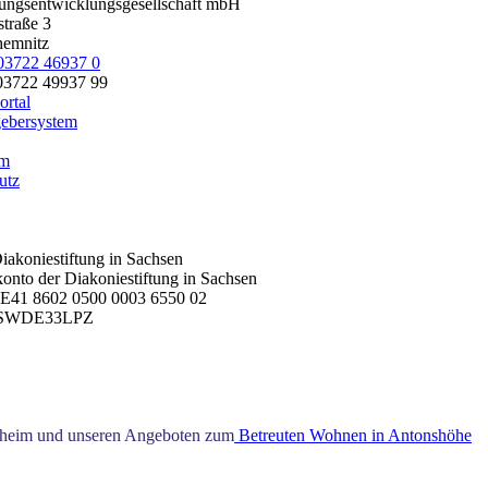
tungsentwicklungsgesellschaft mbH
straße 3
emnitz
03722 46937 0
 03722 49937 99
ortal
ebersystem
um
utz
akoniestiftung in Sachsen
onto der Diakoniestiftung in Sachsen
E41 8602 0500 0003 6550 02
FSWDE33LPZ
egeheim und unseren Angeboten zum
Betreuten Wohnen in Antonshöhe