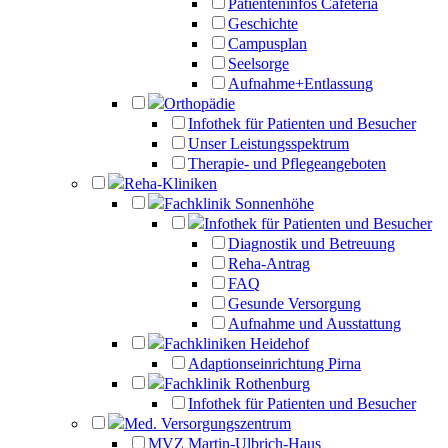
Patienteninfos Cafeteria
Geschichte
Campusplan
Seelsorge
Aufnahme+Entlassung
Orthopädie
Infothek für Patienten und Besucher
Unser Leistungsspektrum
Therapie- und Pflegeangeboten
Reha-Kliniken
Fachklinik Sonnenhöhe
Infothek für Patienten und Besucher
Diagnostik und Betreuung
Reha-Antrag
FAQ
Gesunde Versorgung
Aufnahme und Ausstattung
Fachkliniken Heidehof
Adaptionseinrichtung Pirna
Fachklinik Rothenburg
Infothek für Patienten und Besucher
Med. Versorgungszentrum
MVZ Martin-Ulbrich-Haus