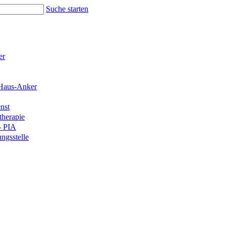
Suche starten
er
Haus-Anker
nst
therapie
- PIA
ngsstelle