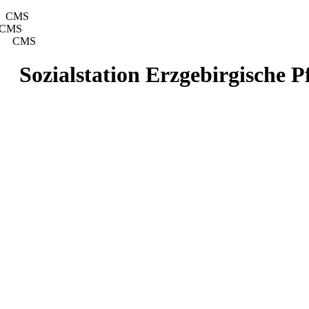
CMS
CMS
CMS
Sozialstation Erzgebirgische P