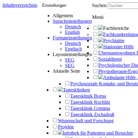
Inhaltsverzeichnis
Suchen
Einstellungen
Allgemein
Menü
Spracheinstellungen
Deutsch
Fachbereiche
English
Fachkrankenhäus
Formateinstellungen
Psychiatrie
Deutsch
Stationäre Hilfe
Englisch
Übergangswohnen 
Layouteinstellungen
Sozialdienst
SEG
Psychologischer Die
SEG
Aktuelle Seite
Physiotherapie/Ergo
Ambulante Hilfe 
Psychosoziale Kontakt- und Beratu
Tageskliniken
Tagesklinik Borna
Tagesklinik Rochlitz
Tagesklinik Grimma
Tagesklinik Zschadraß
Wissenschaft und Forschung
Projekte
Infothek für Patienten und Besucher