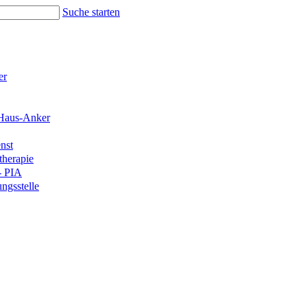
Suche starten
er
Haus-Anker
nst
therapie
- PIA
ngsstelle