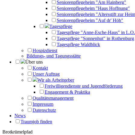
Seniorenpflegeheim "Am Hainberg"
Seniorenpflegeheim "Haus Hoffnung"
Seniorenpflegeheim "Altersstift zur Heim
Seniorenpflegeheim "Auf dr' Höh"
Tagespflege
Tagespflege "Anne-Esche-Haus" in L.O.
Tagespflege "Sonnenhut" in Rothenburg
Tagespflege Waldblick
Hospizdienst
Bildungs- und Tagungsstätte
Über uns
Kontakt
Unser Auftrag
Wir als Arbeitgeber
Freiwilligendienste und Jugendförderung
Engagement & Praktika
Qualitätsmanagement
Impressum
Datenschutz
News
Traumjob finden
Brotkrümelpfad