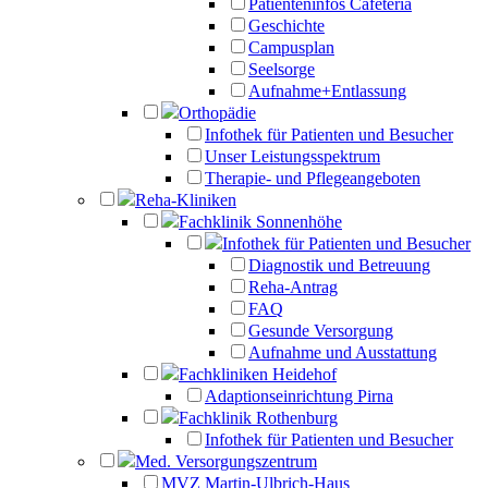
Patienteninfos Cafeteria
Geschichte
Campusplan
Seelsorge
Aufnahme+Entlassung
Orthopädie
Infothek für Patienten und Besucher
Unser Leistungsspektrum
Therapie- und Pflegeangeboten
Reha-Kliniken
Fachklinik Sonnenhöhe
Infothek für Patienten und Besucher
Diagnostik und Betreuung
Reha-Antrag
FAQ
Gesunde Versorgung
Aufnahme und Ausstattung
Fachkliniken Heidehof
Adaptionseinrichtung Pirna
Fachklinik Rothenburg
Infothek für Patienten und Besucher
Med. Versorgungszentrum
MVZ Martin-Ulbrich-Haus