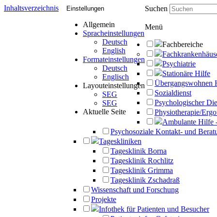
Inhaltsverzeichnis
Suchen
Einstellungen
Allgemein
Menü
Spracheinstellungen
Deutsch
Fachbereiche
English
Fachkrankenhäus
Formateinstellungen
Psychiatrie
Deutsch
Stationäre Hilfe
Englisch
Übergangswohnen 
Layouteinstellungen
Sozialdienst
SEG
Psychologischer Die
SEG
Aktuelle Seite
Physiotherapie/Ergo
Ambulante Hilfe 
Psychosoziale Kontakt- und Beratu
Tageskliniken
Tagesklinik Borna
Tagesklinik Rochlitz
Tagesklinik Grimma
Tagesklinik Zschadraß
Wissenschaft und Forschung
Projekte
Infothek für Patienten und Besucher