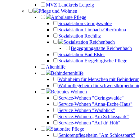
MVZ Landkreis Leipzig
Pflege und Wohnen
Ambulante Pflege
Sozialstation Geringswalde
Sozialstation Limbach-Oberfrohna
Sozialstation Rochlitz
Sozialstation Reichenbach
Begegnungsstätte Reichenbach
Sozialstation Bad Elster
Sozialstation Erzgebirgische Pflege
Altenhilfe
Behindertenhilfe
Wohnheim für Menschen mit Behinderu
Wohnpflegeheim für schwerstkörperbehi
Betreutes Wohnen
Service-Wohnen "Geringswalde"
Service-Wohnen "Anna-Esche-Haus"
Service-Wohnen "Wadblick"
Service-Wohnen „Am Schlosspark“
Service-Wohnen "Auf dr' Höh"
Stationäre Pflege
Seniorenpflegeheim "Am Schlosspark"