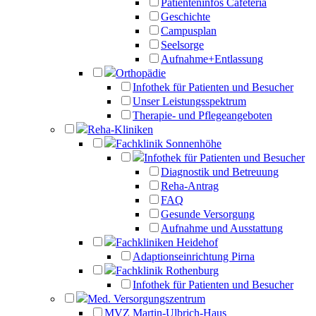
Patienteninfos Cafeteria
Geschichte
Campusplan
Seelsorge
Aufnahme+Entlassung
Orthopädie
Infothek für Patienten und Besucher
Unser Leistungsspektrum
Therapie- und Pflegeangeboten
Reha-Kliniken
Fachklinik Sonnenhöhe
Infothek für Patienten und Besucher
Diagnostik und Betreuung
Reha-Antrag
FAQ
Gesunde Versorgung
Aufnahme und Ausstattung
Fachkliniken Heidehof
Adaptionseinrichtung Pirna
Fachklinik Rothenburg
Infothek für Patienten und Besucher
Med. Versorgungszentrum
MVZ Martin-Ulbrich-Haus