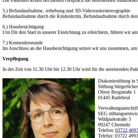
Die Patienten lernen bei diesem Gespräch die betreuenden Mitarbeit
5.) Befundaufnahme, -erhebung und 3D-Videorasterstereographie
Befundaufnahme durch die Kinderärztin, Befundaufnahme durch den 
6.) Hausbesichtigung
Um Dir den Start in unserer Einrichtung zu erleichtern, führen wir a
7.) Kennenlernrunde
Im Anschluss an die Hausbesichtigung setzen wir uns zusammen, um u
Verpflegung
In der Zeit von 11.30 Uhr bis 12.30 Uhr wird für die anreisenden Pat
Diakoniestiftung in
Stiftung bürgerliche
Obere Bergstraße 1
01445 Radebeul
Verwaltungsanschrif
SEG stiftungsentwi
Wildparkstraße 3
09247 Chemnitz
Telefon:
03722 4693
Telefax: 03722 499