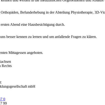
er kennen und werden in die medizinischen Gegebenheiten und Abläufe
Orthopäden, Befunderhebung in der Abteilung Physiotherapie, 3D-Vid
m ersten Abend eine Hausbesichtigung durch.
ns besser kennen zu lernen und um anfallende Fragen zu klären.
ienten Mittagessen angeboten.
 Sachsen
n Rechts
t:
cklungsgesellschaft mbH
7 0
37 99