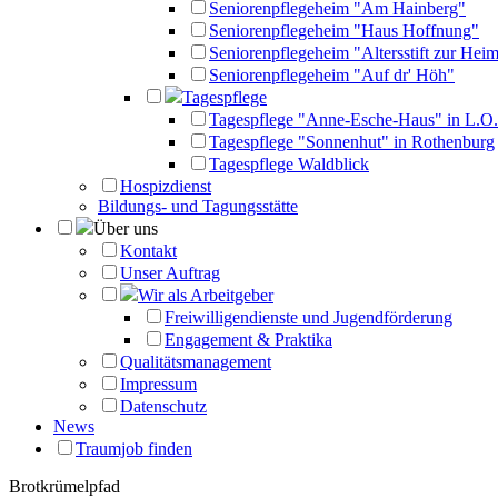
Seniorenpflegeheim "Am Hainberg"
Seniorenpflegeheim "Haus Hoffnung"
Seniorenpflegeheim "Altersstift zur Heim
Seniorenpflegeheim "Auf dr' Höh"
Tagespflege
Tagespflege "Anne-Esche-Haus" in L.O.
Tagespflege "Sonnenhut" in Rothenburg
Tagespflege Waldblick
Hospizdienst
Bildungs- und Tagungsstätte
Über uns
Kontakt
Unser Auftrag
Wir als Arbeitgeber
Freiwilligendienste und Jugendförderung
Engagement & Praktika
Qualitätsmanagement
Impressum
Datenschutz
News
Traumjob finden
Brotkrümelpfad