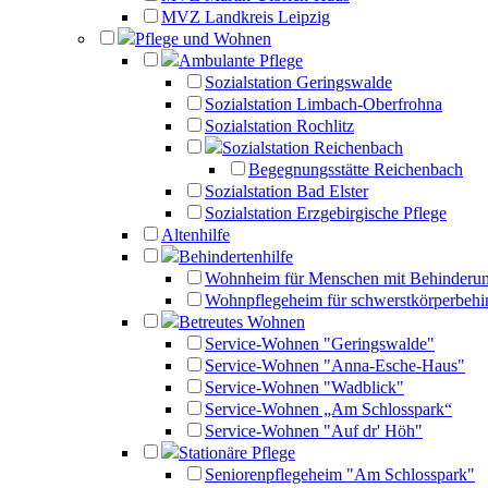
MVZ Landkreis Leipzig
Pflege und Wohnen
Ambulante Pflege
Sozialstation Geringswalde
Sozialstation Limbach-Oberfrohna
Sozialstation Rochlitz
Sozialstation Reichenbach
Begegnungsstätte Reichenbach
Sozialstation Bad Elster
Sozialstation Erzgebirgische Pflege
Altenhilfe
Behindertenhilfe
Wohnheim für Menschen mit Behinderu
Wohnpflegeheim für schwerstkörperbehi
Betreutes Wohnen
Service-Wohnen "Geringswalde"
Service-Wohnen "Anna-Esche-Haus"
Service-Wohnen "Wadblick"
Service-Wohnen „Am Schlosspark“
Service-Wohnen "Auf dr' Höh"
Stationäre Pflege
Seniorenpflegeheim "Am Schlosspark"