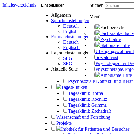
Inhaltsverzeichnis
Suchen
Einstellungen
Allgemein
Menü
Spracheinstellungen
Deutsch
Fachbereiche
English
Fachkrankenhäus
Formateinstellungen
Psychiatrie
Deutsch
Stationäre Hilfe
Englisch
Übergangswohnen 
Layouteinstellungen
Sozialdienst
SEG
Psychologischer Die
SEG
Aktuelle Seite
Physiotherapie/Ergo
Ambulante Hilfe 
Psychosoziale Kontakt- und Beratu
Tageskliniken
Tagesklinik Borna
Tagesklinik Rochlitz
Tagesklinik Grimma
Tagesklinik Zschadraß
Wissenschaft und Forschung
Projekte
Infothek für Patienten und Besucher