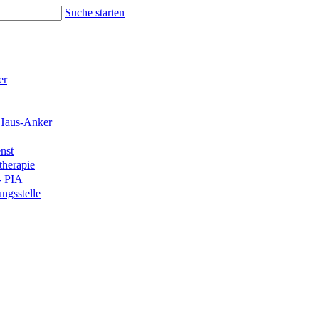
Suche starten
er
Haus-Anker
nst
therapie
- PIA
ngsstelle