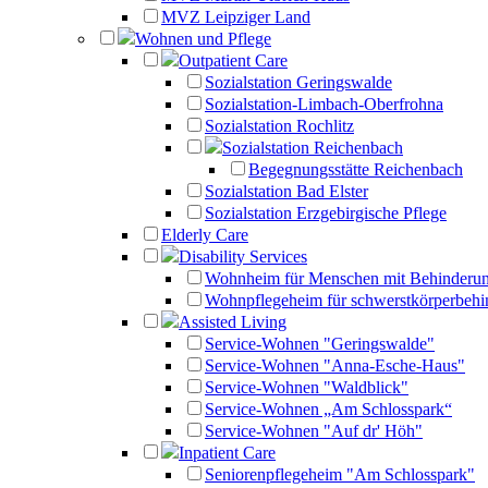
MVZ Leipziger Land
Wohnen und Pflege
Outpatient Care
Sozialstation Geringswalde
Sozialstation-Limbach-Oberfrohna
Sozialstation Rochlitz
Sozialstation Reichenbach
Begegnungsstätte Reichenbach
Sozialstation Bad Elster
Sozialstation Erzgebirgische Pflege
Elderly Care
Disability Services
Wohnheim für Menschen mit Behinderu
Wohnpflegeheim für schwerstkörperbehi
Assisted Living
Service-Wohnen "Geringswalde"
Service-Wohnen "Anna-Esche-Haus"
Service-Wohnen "Waldblick"
Service-Wohnen „Am Schlosspark“
Service-Wohnen "Auf dr' Höh"
Inpatient Care
Seniorenpflegeheim "Am Schlosspark"