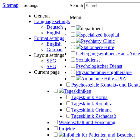
Sitemap
Search
Settings
General
Menu
Language settings
Deutsch
department
English
specialized hospital
Format settings
Psychiatry Clinic
English
Stationaere Hilfe
German
Uebergangswohnen-Haus-Anke
Layout settings
Sozialdienst
SEG
Psychologischer Dienst
SEG
Current page
Physiotherapie/Ergotherapie
Ambulante Hilfe - PIA
Psychosoziale Kontakt- und Beratu
Tageskliniken
Tagesklinik Borna
Tagesklinik Rochlitz
Tagesklinik Grimma
Tagesklinik Zschadraß
Wissenschaft und Forschung
Projekte
Infothek für Patienten und Besucher