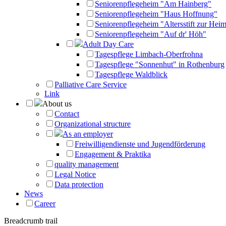
Seniorenpflegeheim "Am Hainberg"
Seniorenpflegeheim "Haus Hoffnung"
Seniorenpflegeheim "Altersstift zur Heim
Seniorenpflegeheim "Auf dr' Höh"
Adult Day Care
Tagespflege Limbach-Oberfrohna
Tagespflege "Sonnenhut" in Rothenburg
Tagespflege Waldblick
Palliative Care Service
Link
About us
Contact
Organizational structure
As an employer
Freiwilligendienste und Jugendförderung
Engagement & Praktika
quality management
Legal Notice
Data protection
News
Career
Breadcrumb trail