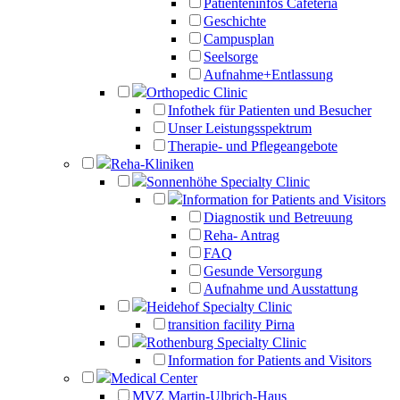
Patienteninfos Cafeteria
Geschichte
Campusplan
Seelsorge
Aufnahme+Entlassung
Orthopedic Clinic
Infothek für Patienten und Besucher
Unser Leistungsspektrum
Therapie- und Pflegeangebote
Reha-Kliniken
Sonnenhöhe Specialty Clinic
Information for Patients and Visitors
Diagnostik und Betreuung
Reha- Antrag
FAQ
Gesunde Versorgung
Aufnahme und Ausstattung
Heidehof Specialty Clinic
transition facility Pirna
Rothenburg Specialty Clinic
Information for Patients and Visitors
Medical Center
MVZ Martin-Ulbrich-Haus