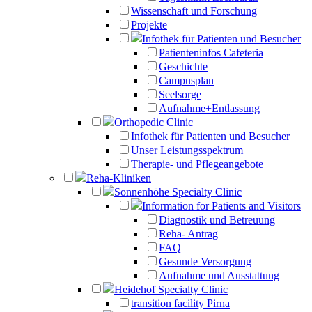
Wissenschaft und Forschung
Projekte
Infothek für Patienten und Besucher
Patienteninfos Cafeteria
Geschichte
Campusplan
Seelsorge
Aufnahme+Entlassung
Orthopedic Clinic
Infothek für Patienten und Besucher
Unser Leistungsspektrum
Therapie- und Pflegeangebote
Reha-Kliniken
Sonnenhöhe Specialty Clinic
Information for Patients and Visitors
Diagnostik und Betreuung
Reha- Antrag
FAQ
Gesunde Versorgung
Aufnahme und Ausstattung
Heidehof Specialty Clinic
transition facility Pirna