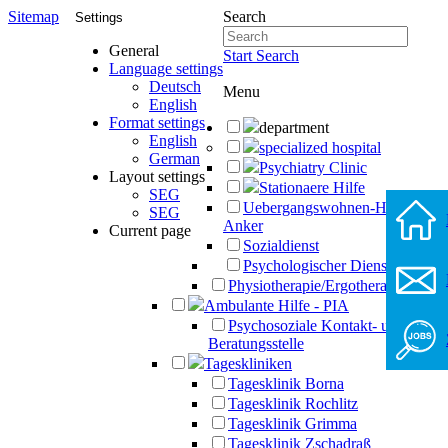
Sitemap
Search
Settings
General
Start Search
Language settings
Deutsch
Menu
English
Format settings
department
English
specialized hospital
German
Psychiatry Clinic
Layout settings
Stationaere Hilfe
SEG
Uebergangswohnen-Haus-
SEG
Anker
Current page
Sozialdienst
Psychologischer Dienst
Physiotherapie/Ergotherapie
Ambulante Hilfe - PIA
Psychosoziale Kontakt- und
Beratungsstelle
Tageskliniken
Tagesklinik Borna
Tagesklinik Rochlitz
Tagesklinik Grimma
Tagesklinik Zschadraß