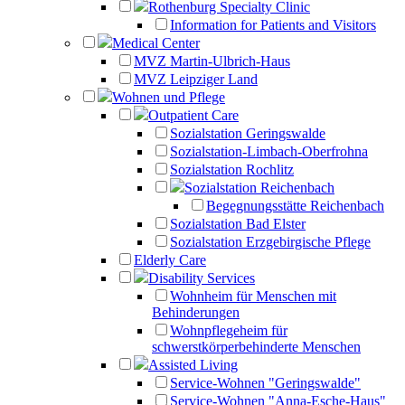
Rothenburg Specialty Clinic
Information for Patients and Visitors
Medical Center
MVZ Martin-Ulbrich-Haus
MVZ Leipziger Land
Wohnen und Pflege
Outpatient Care
Sozialstation Geringswalde
Sozialstation-Limbach-Oberfrohna
Sozialstation Rochlitz
Sozialstation Reichenbach
Begegnungsstätte Reichenbach
Sozialstation Bad Elster
Sozialstation Erzgebirgische Pflege
Elderly Care
Disability Services
Wohnheim für Menschen mit
Behinderungen
Wohnpflegeheim für
schwerstkörperbehinderte Menschen
Assisted Living
Service-Wohnen "Geringswalde"
Service-Wohnen "Anna-Esche-Haus"