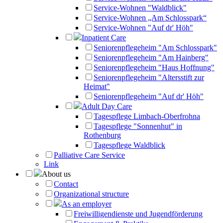
Service-Wohnen "Waldblick"
Service-Wohnen „Am Schlosspark“
Service-Wohnen "Auf dr' Höh"
Inpatient Care
Seniorenpflegeheim "Am Schlosspark"
Seniorenpflegeheim "Am Hainberg"
Seniorenpflegeheim "Haus Hoffnung"
Seniorenpflegeheim "Altersstift zur
Heimat"
Seniorenpflegeheim "Auf dr' Höh"
Adult Day Care
Tagespflege Limbach-Oberfrohna
Tagespflege "Sonnenhut" in
Rothenburg
Tagespflege Waldblick
Palliative Care Service
Link
About us
Contact
Organizational structure
As an employer
Freiwilligendienste und Jugendförderung