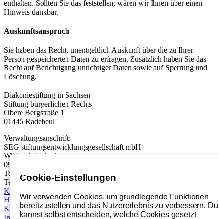
enthalten. Sollten Sie das feststellen, wären wir Ihnen über einen
Hinweis dankbar.
Auskunftsanspruch
Sie haben das Recht, unentgeltlich Auskunft über die zu Ihrer
Person gespeicherten Daten zu erfragen. Zusätzlich haben Sie das
Recht auf Berichtigung unrichtiger Daten sowie auf Sperrung und
Löschung.
Diakoniestiftung in Sachsen
Stiftung bürgerlichen Rechts
Obere Bergstraße 1
01445 Radebeul
Verwaltungsanschrift:
SEG stiftungsentwicklungsgesellschaft mbH
Wildparkstraße 3
09247 Chemnitz
Telefon:
03722 46937 0
Cookie-Einstellungen
Telefax: 03722 49937 99
Karriereportal
Wir verwenden Cookies, um grundlegende Funktionen
Hinweisgebersystem
bereitzustellen und das Nutzererlebnis zu verbessern. Du
Kontakt
kannst selbst entscheiden, welche Cookies gesetzt
Impressum