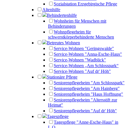
Sozialstation Erzgebirgische Pflege
Altenhilfe
Behindertenhilfe
Wohnheim für Menschen mit
Behinderungen
Wohnpflegeheim für
schwerstkörperbehinderte Menschen
Betreutes Wohnen
Service-Wohnen "Geringswalde"
Service-Wohnen "Anna-Esche-Haus"
Service-Wohnen "Wadblick"
Service-Wohnen „Am Schlosspark“
Service-Wohnen "Auf dr' Höh"
Stationäre Pflege
Seniorenpflegeheim "Am Schlosspark"
Seniorenpflegeheim "Am Hainberg"
Seniorenpflegeheim "Haus Hoffnung"
Seniorenpflegeheim "Altersstift zur
Heimat"
Seniorenpflegeheim "Auf dr' Höh"
Tagespflege
Tagespflege "Anne-Esche-Haus" in
L.O.