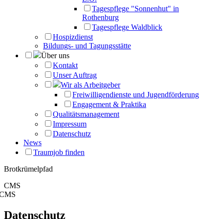
Tagespflege "Sonnenhut" in
Rothenburg
Tagespflege Waldblick
Hospizdienst
Bildungs- und Tagungsstätte
Über uns
Kontakt
Unser Auftrag
Wir als Arbeitgeber
Freiwilligendienste und Jugendförderung
Engagement & Praktika
Qualitätsmanagement
Impressum
Datenschutz
News
Traumjob finden
Brotkrümelpfad
CMS
CMS
Datenschutz