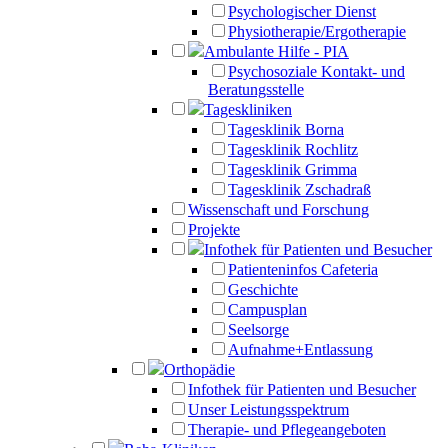
Psychologischer Dienst
Physiotherapie/Ergotherapie
Ambulante Hilfe - PIA
Psychosoziale Kontakt- und
Beratungsstelle
Tageskliniken
Tagesklinik Borna
Tagesklinik Rochlitz
Tagesklinik Grimma
Tagesklinik Zschadraß
Wissenschaft und Forschung
Projekte
Infothek für Patienten und Besucher
Patienteninfos Cafeteria
Geschichte
Campusplan
Seelsorge
Aufnahme+Entlassung
Orthopädie
Infothek für Patienten und Besucher
Unser Leistungsspektrum
Therapie- und Pflegeangeboten