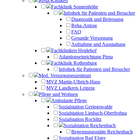
Reha-Kliniken
Fachklinik Sonnenhöhe
Infothek für Patienten und Besucher
Diagnostik und Betreuung
Reha-Antrag
FAQ
Gesunde Versorgung
Aufnahme und Ausstattung
Fachkliniken Heidehof
Adaptionseinrichtung Pirna
Fachklinik Rothenburg
Infothek für Patienten und Besucher
Med. Versorgungszentrum
MVZ Martin-Ulbrich-Haus
MVZ Landkreis Leipzig
Pflege und Wohnen
Ambulante Pflege
Sozialstation Geringswalde
Sozialstation Limbach-Oberfrohna
Sozialstation Rochlitz
Sozialstation Reichenbach
Begegnungsstätte Reichenbach
Sozialstation Bad Elster