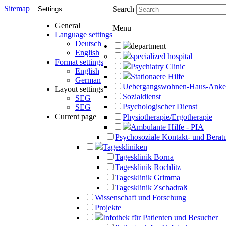
Sitemap
Search
Settings
General
Menu
Language settings
Deutsch
department
English
specialized hospital
Format settings
Psychiatry Clinic
English
Stationaere Hilfe
German
Uebergangswohnen-Haus-Anke
Layout settings
Sozialdienst
SEG
Psychologischer Dienst
SEG
Current page
Physiotherapie/Ergotherapie
Ambulante Hilfe - PIA
Psychosoziale Kontakt- und Beratu
Tageskliniken
Tagesklinik Borna
Tagesklinik Rochlitz
Tagesklinik Grimma
Tagesklinik Zschadraß
Wissenschaft und Forschung
Projekte
Infothek für Patienten und Besucher