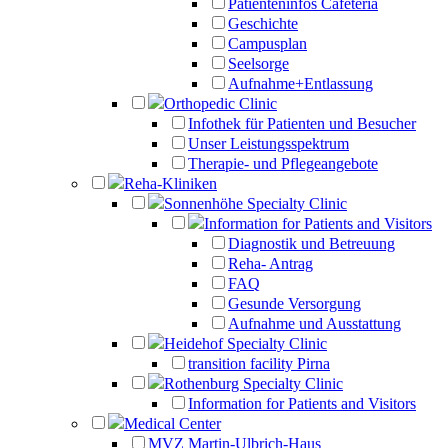
Patienteninfos Cafeteria
Geschichte
Campusplan
Seelsorge
Aufnahme+Entlassung
Orthopedic Clinic
Infothek für Patienten und Besucher
Unser Leistungsspektrum
Therapie- und Pflegeangebote
Reha-Kliniken
Sonnenhöhe Specialty Clinic
Information for Patients and Visitors
Diagnostik und Betreuung
Reha- Antrag
FAQ
Gesunde Versorgung
Aufnahme und Ausstattung
Heidehof Specialty Clinic
transition facility Pirna
Rothenburg Specialty Clinic
Information for Patients and Visitors
Medical Center
MVZ Martin-Ulbrich-Haus