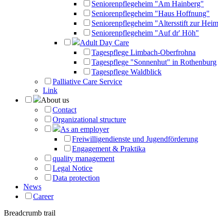
Seniorenpflegeheim "Am Hainberg"
Seniorenpflegeheim "Haus Hoffnung"
Seniorenpflegeheim "Altersstift zur Heim
Seniorenpflegeheim "Auf dr' Höh"
Adult Day Care
Tagespflege Limbach-Oberfrohna
Tagespflege "Sonnenhut" in Rothenburg
Tagespflege Waldblick
Palliative Care Service
Link
About us
Contact
Organizational structure
As an employer
Freiwilligendienste und Jugendförderung
Engagement & Praktika
quality management
Legal Notice
Data protection
News
Career
Breadcrumb trail