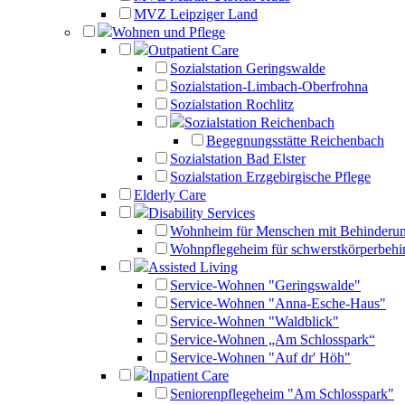
MVZ Leipziger Land
Wohnen und Pflege
Outpatient Care
Sozialstation Geringswalde
Sozialstation-Limbach-Oberfrohna
Sozialstation Rochlitz
Sozialstation Reichenbach
Begegnungsstätte Reichenbach
Sozialstation Bad Elster
Sozialstation Erzgebirgische Pflege
Elderly Care
Disability Services
Wohnheim für Menschen mit Behinderu
Wohnpflegeheim für schwerstkörperbehi
Assisted Living
Service-Wohnen "Geringswalde"
Service-Wohnen "Anna-Esche-Haus"
Service-Wohnen "Waldblick"
Service-Wohnen „Am Schlosspark“
Service-Wohnen "Auf dr' Höh"
Inpatient Care
Seniorenpflegeheim "Am Schlosspark"