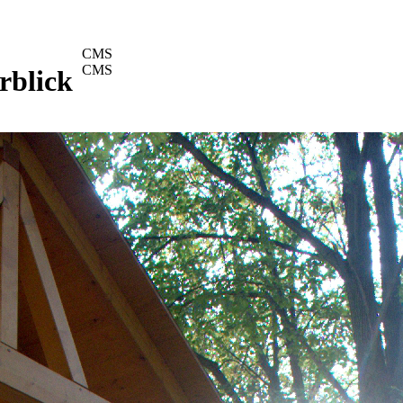
CMS
CMS
rblick