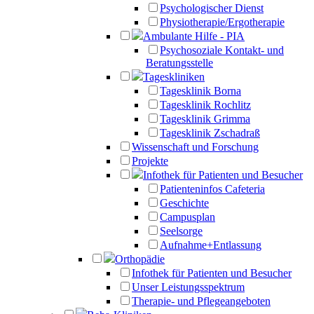
Psychologischer Dienst
Physiotherapie/Ergotherapie
Ambulante Hilfe - PIA
Psychosoziale Kontakt- und
Beratungsstelle
Tageskliniken
Tagesklinik Borna
Tagesklinik Rochlitz
Tagesklinik Grimma
Tagesklinik Zschadraß
Wissenschaft und Forschung
Projekte
Infothek für Patienten und Besucher
Patienteninfos Cafeteria
Geschichte
Campusplan
Seelsorge
Aufnahme+Entlassung
Orthopädie
Infothek für Patienten und Besucher
Unser Leistungsspektrum
Therapie- und Pflegeangeboten