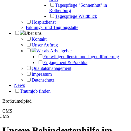
Tagespflege "Sonnenhut" in
Rothenburg
Tagespflege Waldblick
Hospizdienst
Bildungs- und Tagungsstätte
Über uns
Kontakt
Unser Auftrag
Wir als Arbeitgeber
Freiwilligendienste und Jugendförderung
Engagement & Praktika
Qualitätsmanagement
Impressum
Datenschutz
News
Traumjob finden
Brotkrümelpfad
CMS
CMS
Unsere Behindertenhilfe im