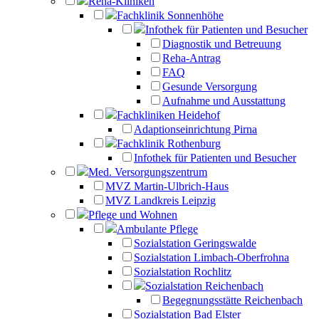
Reha-Kliniken
Fachklinik Sonnenhöhe
Infothek für Patienten und Besucher
Diagnostik und Betreuung
Reha-Antrag
FAQ
Gesunde Versorgung
Aufnahme und Ausstattung
Fachkliniken Heidehof
Adaptionseinrichtung Pirna
Fachklinik Rothenburg
Infothek für Patienten und Besucher
Med. Versorgungszentrum
MVZ Martin-Ulbrich-Haus
MVZ Landkreis Leipzig
Pflege und Wohnen
Ambulante Pflege
Sozialstation Geringswalde
Sozialstation Limbach-Oberfrohna
Sozialstation Rochlitz
Sozialstation Reichenbach
Begegnungsstätte Reichenbach
Sozialstation Bad Elster