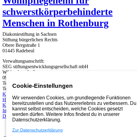
Wohnpflegeheim für
schwerstkörperbehinderte
Menschen in Rothenburg
Diakoniestiftung in Sachsen
Stiftung bürgerlichen Rechts
Obere Bergstraße 1
01445 Radebeul
Verwaltungsanschrift:
SEG stiftungsentwicklungsgesellschaft mbH
Wildparkstraße 3
09247 Chemnitz
Telefon:
03722 46937 0
Cookie-Einstellungen
Telefax: 03722 49937 99
Karriereportal
Wir verwenden Cookies, um grundlegende Funktionen
Hinweisgebersystem
bereitzustellen und das Nutzererlebnis zu verbessern. Du
Kontakt
kannst selbst entscheiden, welche Cookies gesetzt
Impressum
werden dürfen. Weitere Infos findest du in unserer
Datenschutz
Datenschutzerklärung.
Zur Datenschutzerklärung