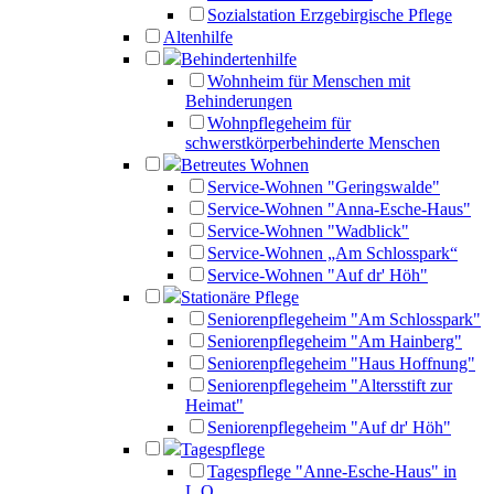
Sozialstation Erzgebirgische Pflege
Altenhilfe
Behindertenhilfe
Wohnheim für Menschen mit
Behinderungen
Wohnpflegeheim für
schwerstkörperbehinderte Menschen
Betreutes Wohnen
Service-Wohnen "Geringswalde"
Service-Wohnen "Anna-Esche-Haus"
Service-Wohnen "Wadblick"
Service-Wohnen „Am Schlosspark“
Service-Wohnen "Auf dr' Höh"
Stationäre Pflege
Seniorenpflegeheim "Am Schlosspark"
Seniorenpflegeheim "Am Hainberg"
Seniorenpflegeheim "Haus Hoffnung"
Seniorenpflegeheim "Altersstift zur
Heimat"
Seniorenpflegeheim "Auf dr' Höh"
Tagespflege
Tagespflege "Anne-Esche-Haus" in
L.O.