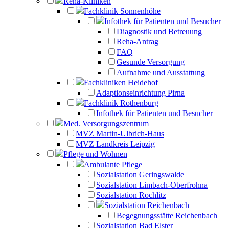
Reha-Kliniken
Fachklinik Sonnenhöhe
Infothek für Patienten und Besucher
Diagnostik und Betreuung
Reha-Antrag
FAQ
Gesunde Versorgung
Aufnahme und Ausstattung
Fachkliniken Heidehof
Adaptionseinrichtung Pirna
Fachklinik Rothenburg
Infothek für Patienten und Besucher
Med. Versorgungszentrum
MVZ Martin-Ulbrich-Haus
MVZ Landkreis Leipzig
Pflege und Wohnen
Ambulante Pflege
Sozialstation Geringswalde
Sozialstation Limbach-Oberfrohna
Sozialstation Rochlitz
Sozialstation Reichenbach
Begegnungsstätte Reichenbach
Sozialstation Bad Elster