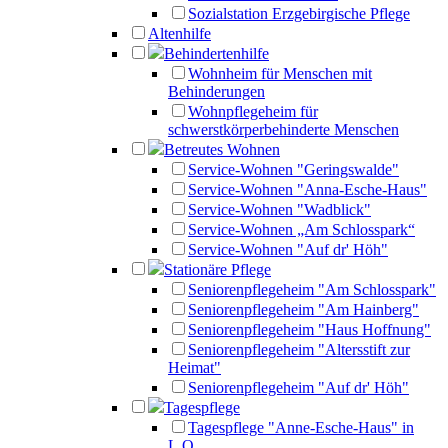
Sozialstation Erzgebirgische Pflege
Altenhilfe
Behindertenhilfe
Wohnheim für Menschen mit
Behinderungen
Wohnpflegeheim für
schwerstkörperbehinderte Menschen
Betreutes Wohnen
Service-Wohnen "Geringswalde"
Service-Wohnen "Anna-Esche-Haus"
Service-Wohnen "Wadblick"
Service-Wohnen „Am Schlosspark“
Service-Wohnen "Auf dr' Höh"
Stationäre Pflege
Seniorenpflegeheim "Am Schlosspark"
Seniorenpflegeheim "Am Hainberg"
Seniorenpflegeheim "Haus Hoffnung"
Seniorenpflegeheim "Altersstift zur
Heimat"
Seniorenpflegeheim "Auf dr' Höh"
Tagespflege
Tagespflege "Anne-Esche-Haus" in
L.O.