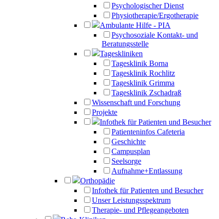
Psychologischer Dienst
Physiotherapie/Ergotherapie
Ambulante Hilfe - PIA
Psychosoziale Kontakt- und
Beratungsstelle
Tageskliniken
Tagesklinik Borna
Tagesklinik Rochlitz
Tagesklinik Grimma
Tagesklinik Zschadraß
Wissenschaft und Forschung
Projekte
Infothek für Patienten und Besucher
Patienteninfos Cafeteria
Geschichte
Campusplan
Seelsorge
Aufnahme+Entlassung
Orthopädie
Infothek für Patienten und Besucher
Unser Leistungsspektrum
Therapie- und Pflegeangeboten